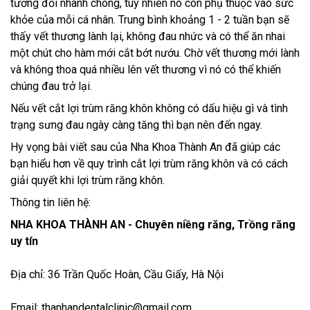
tương đối nhanh chóng, tuy nhiên nó còn phụ thuộc vào sức
khỏe của mỗi cá nhân. Trung bình khoảng 1 - 2 tuần bạn sẽ
thấy vết thương lành lại, không đau nhức và có thể ăn nhai
một chút cho hàm mới cắt bớt nướu. Chờ vết thương mới lành
và không thoa quá nhiều lên vết thương vì nó có thể khiến
chúng đau trở lại.
Nếu vết cắt lợi trùm răng khôn không có dấu hiệu gì và tình
trạng sưng đau ngày càng tăng thì bạn nên đến ngay.
Hy vọng bài viết sau của Nha Khoa Thành An đã giúp các
bạn hiểu hơn về quy trình cắt lợi trùm răng khôn và có cách
giải quyết khi lợi trùm răng khôn.
Thông tin liên hệ:
NHA KHOA THÀNH AN - Chuyên niềng răng, Trồng răng
uy tín
Địa chỉ: 36 Trần Quốc Hoàn, Cầu Giấy, Hà Nội
Email: thanhandentalclinic@gmail.com