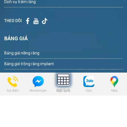
Dịch vụ trám răng
THEO DÕI
BẢNG GIÁ
Bảng giá niềng răng
Bảng giá trồng răng implant
Bảng giá nhổ răng khôn
Bảng giá tẩy trắng răng
Đặt lịch
Gọi điện
Zalo
Map
Messenger
Bảng giá trám răng
Bảng giá nha khoa trẻ em
KẾT NỐI VỚI CHÚNG TÔI