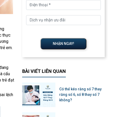
ăng
c thực
hương
NHẬN NGAY!
trẻ em.
 đang
BÀI VIẾT LIÊN QUAN
mà cấu
p trẻ đạt
Có thể kéo răng số 7 thay
sai lệch
răng số 6, số 8 thay số 7
không?