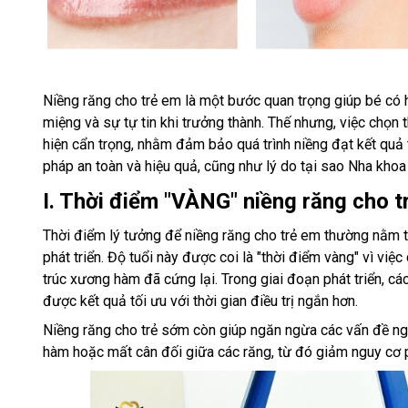
Niềng răng cho trẻ em là một bước quan trọng giúp bé có 
miệng và sự tự tin khi trưởng thành. Thế nhưng, việc chọ
hiện cẩn trọng, nhằm đảm bảo quá trình niềng đạt kết quả 
pháp an toàn và hiệu quả, cũng như lý do tại sao Nha khoa 
I. Thời điểm "VÀNG" niềng răng cho t
Thời điểm lý tưởng để niềng răng cho trẻ em thường nằm t
phát triển. Độ tuổi này được coi là "thời điểm vàng" vì việ
trúc xương hàm đã cứng lại. Trong giai đoạn phát triển, các
được kết quả tối ưu với thời gian điều trị ngắn hơn.
Niềng răng cho trẻ sớm còn giúp ngăn ngừa các vấn đề ngh
hàm hoặc mất cân đối giữa các răng, từ đó giảm nguy cơ p