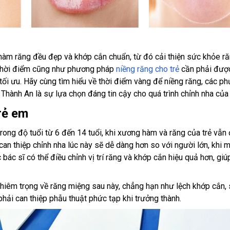
hàm răng đều đẹp và khớp cắn chuẩn, từ đó cải thiện sức khỏe r
n thời điểm cũng như phương pháp
niềng răng cho trẻ
cần phải đượ
tối ưu. Hãy cùng tìm hiểu về thời điểm vàng để niềng răng, các p
Thành An là sự lựa chọn đáng tin cậy cho quá trình chỉnh nha của 
rẻ em
rong độ tuổi từ 6 đến 14 tuổi, khi xương hàm và răng của trẻ vẫn
c can thiệp chỉnh nha lúc này sẽ dễ dàng hơn so với người lớn, khi 
 bác sĩ có thể điều chỉnh vị trí răng và khớp cắn hiệu quả hơn, giú
iêm trọng về răng miệng sau này, chẳng hạn như lệch khớp cắn, 
hải can thiệp phẫu thuật phức tạp khi trưởng thành.