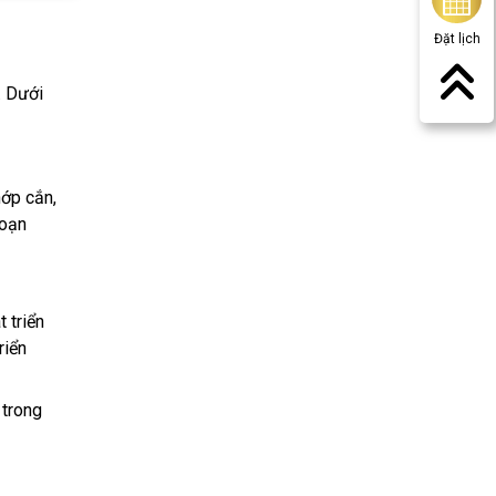
Đặt lịch
. Dưới
hớp cắn,
đoạn
 triển
riển
 trong