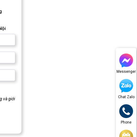
g
Nội
Messenger
Chat Zalo
 và giới
Phone