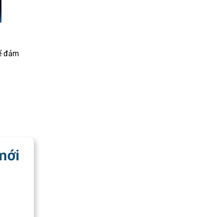
để đảm
mới