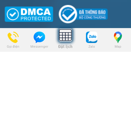
DỊCH VỤ
Đặt lịch
Gọi điện
Zalo
Map
Messenger
Niềng răng
Trồng răng Implant
Dịch vụ nhổ răng
Dịch vụ bọc răng sứ
Dịch vụ tẩy trắng răng
Dịch vụ trám răng
THEO DÕI