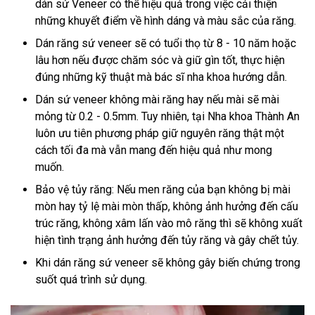
dán sứ Veneer có thể hiệu quả trong việc cải thiện
những khuyết điểm về hình dáng và màu sắc của răng.
Dán răng sứ veneer sẽ có tuổi thọ từ 8 - 10 năm hoặc
lâu hơn nếu được chăm sóc và giữ gìn tốt, thực hiện
đúng những kỹ thuật mà bác sĩ nha khoa hướng dẫn.
Dán sứ veneer không mài răng hay nếu mài sẽ mài
mỏng từ 0.2 - 0.5mm. Tuy nhiên, tại Nha khoa Thành An
luôn ưu tiên phương pháp giữ nguyên răng thật một
cách tối đa mà vẫn mang đến hiệu quả như mong
muốn.
Bảo vệ tủy răng: Nếu men răng của bạn không bị mài
mòn hay tỷ lệ mài mòn thấp, không ảnh hưởng đến cấu
trúc răng, không xâm lấn vào mô răng thì sẽ không xuất
hiện tình trạng ảnh hưởng đến tủy răng và gây chết tủy.
Khi dán răng sứ veneer sẽ không gây biến chứng trong
suốt quá trình sử dụng.