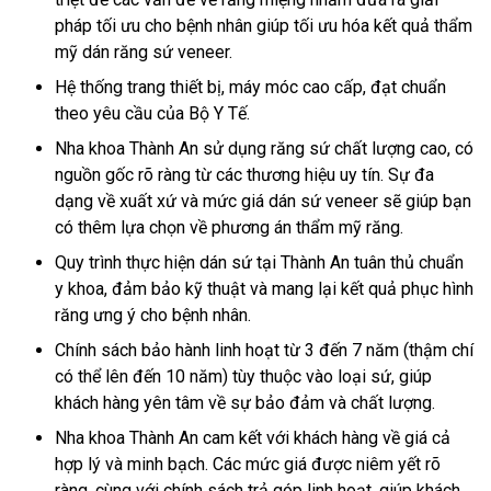
pháp tối ưu cho bệnh nhân giúp tối ưu hóa kết quả thẩm
mỹ dán răng sứ veneer.
Hệ thống trang thiết bị, máy móc cao cấp, đạt chuẩn
theo yêu cầu của Bộ Y Tế.
Nha khoa Thành An sử dụng răng sứ chất lượng cao, có
nguồn gốc rõ ràng từ các thương hiệu uy tín. Sự đa
dạng về xuất xứ và mức giá dán sứ veneer sẽ giúp bạn
có thêm lựa chọn về phương án thẩm mỹ răng.
Quy trình thực hiện dán sứ tại Thành An tuân thủ chuẩn
y khoa, đảm bảo kỹ thuật và mang lại kết quả phục hình
răng ưng ý cho bệnh nhân.
Chính sách bảo hành linh hoạt từ 3 đến 7 năm (thậm chí
có thể lên đến 10 năm) tùy thuộc vào loại sứ, giúp
khách hàng yên tâm về sự bảo đảm và chất lượng.
Nha khoa Thành An cam kết với khách hàng về giá cả
hợp lý và minh bạch. Các mức giá được niêm yết rõ
ràng, cùng với chính sách trả góp linh hoạt, giúp khách