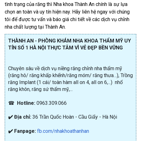
tình trạng của răng thì Nha khoa Thành An chính là sự lựa
chọn an toàn và uy tín hiện nay. Hãy liên hệ ngay với chúng
tôi để được tư vấn và báo giá chi tiết về các dịch vụ chỉnh
nha chất lượng tại Thành An.
THÀNH AN - PHÒNG KHÁM NHA KHOA THẨM MỸ UY
TÍN SỐ 1 HÀ NỘI THỰC TÂM VÌ VẺ ĐẸP BỀN VỮNG
Chuyên sâu về dịch vụ niềng răng chỉnh nha thẩm mỹ
(răng hô/ răng khấp khểnh/răng móm/ răng thưa…), Trồng
răng Implant (1 cái/ toàn hàm all on 4, all on 6,...) nhổ
răng khôn, răng sứ thẩm mỹ,...
☎
Hotline:
0963.309.066
✔️ Địa chỉ:
36 Trần Quốc Hoàn - Cầu Giấy - Hà Nội
✔️ Fanpage:
fb.com/nhakhoathanhan