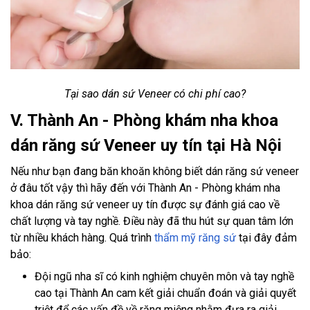
Tại sao dán sứ Veneer có chi phí cao?
V. Thành An - Phòng khám nha khoa
dán răng sứ Veneer uy tín tại Hà Nội
Nếu như bạn đang băn khoăn không biết dán răng sứ veneer
ở đâu tốt vậy thì hãy đến với Thành An - Phòng khám nha
khoa dán răng sứ veneer uy tín được sự đánh giá cao về
chất lượng và tay nghề. Điều này đã thu hút sự quan tâm lớn
từ nhiều khách hàng. Quá trình
thẩm mỹ răng sứ
tại đây đảm
bảo:
Đội ngũ nha sĩ có kinh nghiệm chuyên môn và tay nghề
cao tại Thành An cam kết giải chuẩn đoán và giải quyết
triệt để các vấn đề về răng miệng nhằm đưa ra giải