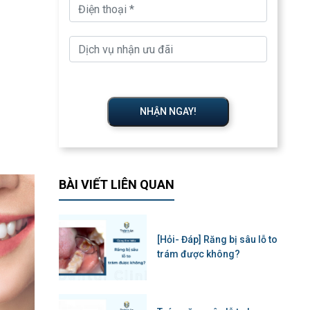
NHẬN NGAY!
BÀI VIẾT LIÊN QUAN
[Hỏi- Đáp] Răng bị sâu lỗ to
trám được không?