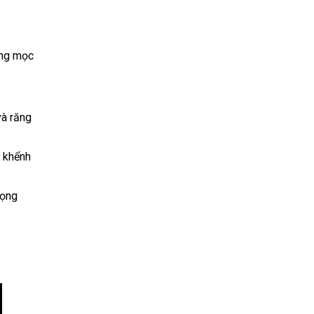
răng mọc
và răng
p khểnh
đọng