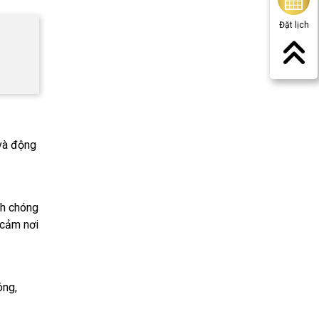
Đặt lịch
 và động
nh chóng
 cảm nơi
óng,