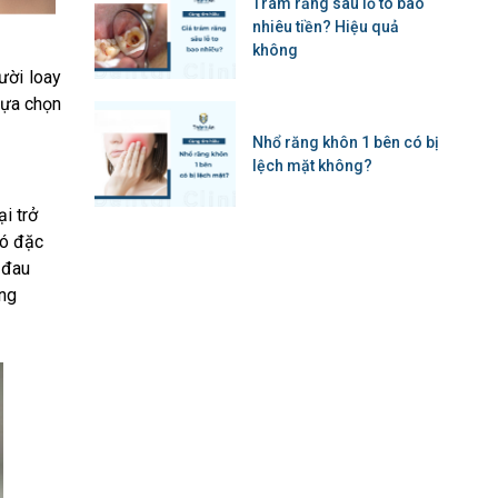
Trám răng sâu lỗ to bao
nhiêu tiền? Hiệu quả
không
ười loay
lựa chọn
Nhổ răng khôn 1 bên có bị
lệch mặt không?
i trở
có đặc
 đau
ứng