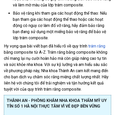
và làm mờ màu của lớp trám composite.
Bảo vệ răng khi tham gia các hoạt động thể thao: Nếu
bạn tham gia các hoạt động thể thao hoặc các hoạt
động có nguy cơ làm đổ vỡ răng, hãy đảm bảo rằng
bạn đang sử dụng một miếng bảo vệ răng để bảo vệ
lớp trám composite.
Hy vọng qua bài viết bạn đã hiểu rõ về quy trình
trám răng
bằng composite từ A-Z. Trám răng bằng composite không
chỉ mang lại nụ cười hoàn hảo mà còn giúp nâng cao tự tin
và sức khỏe nha khoa. Với sự kỹ lưỡng và am hiểu sâu sắc
về phương pháp này, Nha khoa Thành An cam kết mang đến
cho bạn dịch vụ chăm sóc răng miệng chất lượng nhất. Hãy
liên hệ với chúng tôi để trải nghiệm và tận hưởng kết quả
tuyệt vời của quy trình trám răng composite.
THÀNH AN - PHÒNG KHÁM NHA KHOA THẨM MỸ UY
TÍN SỐ 1 HÀ NỘI THỰC TÂM VÌ VẺ ĐẸP BỀN VỮNG