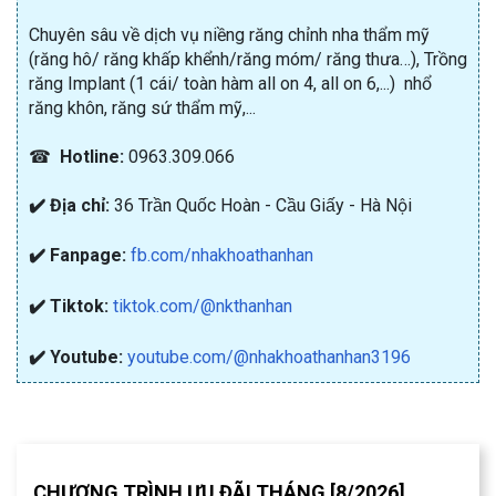
Chuyên sâu về dịch vụ niềng răng chỉnh nha thẩm mỹ
(răng hô/ răng khấp khểnh/răng móm/ răng thưa…), Trồng
răng Implant (1 cái/ toàn hàm all on 4, all on 6,...) nhổ
răng khôn, răng sứ thẩm mỹ,...
☎
Hotline:
0963.309.066
✔️ Địa chỉ:
36 Trần Quốc Hoàn - Cầu Giấy - Hà Nội
✔️ Fanpage:
fb.com/nhakhoathanhan
✔️ Tiktok:
tiktok.com/@nkthanhan
✔️ Youtube:
youtube.com/@nhakhoathanhan3196
CHƯƠNG TRÌNH ƯU ĐÃI THÁNG [8/2026]