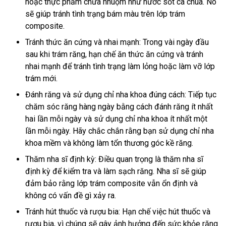
hoặc thực phẩm chứa nhuộm như nước sốt cà chua. Nó
sẽ giúp tránh tình trạng bám màu trên lớp trám
composite.
Tránh thức ăn cứng và nhai mạnh: Trong vài ngày đầu
sau khi trám răng, hạn chế ăn thức ăn cứng và tránh
nhai mạnh để tránh tình trạng làm lỏng hoặc làm vỡ lớp
trám mới.
Đánh răng và sử dụng chỉ nha khoa đúng cách: Tiếp tục
chăm sóc răng hàng ngày bằng cách đánh răng ít nhất
hai lần mỗi ngày và sử dụng chỉ nha khoa ít nhất một
lần mỗi ngày. Hãy chắc chắn rằng bạn sử dụng chỉ nha
khoa mềm và không làm tổn thương góc kề răng.
Thăm nha sĩ định kỳ: Điều quan trọng là thăm nha sĩ
định kỳ để kiểm tra và làm sạch răng. Nha sĩ sẽ giúp
đảm bảo rằng lớp trám composite vẫn ổn định và
không có vấn đề gì xảy ra.
Tránh hút thuốc và rượu bia: Hạn chế việc hút thuốc và
rượu bia, vì chúng sẽ gây ảnh hưởng đến sức khỏe răng