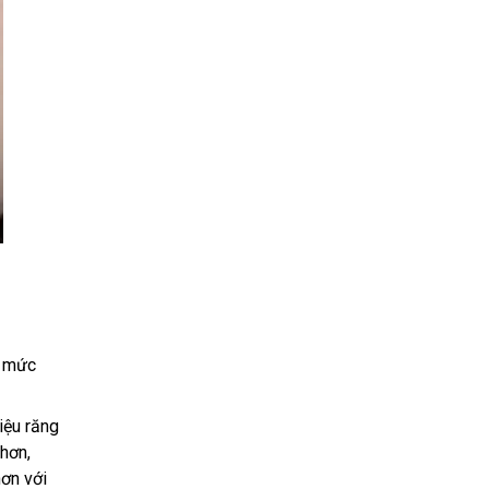
o mức
iệu răng
hơn,
hơn với