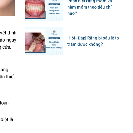
Phân biệt răng móm và
hàm móm theo tiêu chí
nào?
yết định
[Hỏi- Đáp] Răng bị sâu lỗ to
ảo ngay
trám được không?
g cửa.
năng
ần thiết
toàn
biệt là