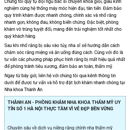
Chúng tôi quy tụ đội ngũ bác sĩ chuyên khoa giỏi, giàu kinh
nghiệm cùng hệ thống máy móc hiện đại, tân tiến. Đảm bảo
quy trình khám được nhanh chóng, chính xác và nhổ răng
nhanh gọn, không đau, không biến chứng. Đặc biệt, phòng
khám vô trùng tuyệt đối, mang đến trải nghiệm tốt nhất cho
quý khách hàng.
Sau khi nhổ răng bị sâu vào tủy, nha sĩ sẽ hướng dẫn cách
chăm sóc răng miệng và ăn uống đúng cách. Cùng với đó là
tư vấn các phương pháp phục hình răng bị mất hiệu quả nhất
để phòng tránh tiêu xương, đảm bảo an toàn, thẩm mỹ.
Ngay từ bây giờ, liên hệ với chúng tôi qua kênh thông tin
dưới để được tư vấn và hỗ trợ đặt lịch khám nhanh chóng tại
Nha khoa Thành An.
THÀNH AN - PHÒNG KHÁM NHA KHOA THẨM MỸ UY
TÍN SỐ 1 HÀ NỘI THỰC TÂM VÌ VẺ ĐẸP BỀN VỮNG
Chuyên sâu về dịch vụ niềng răng chỉnh nha thẩm mỹ