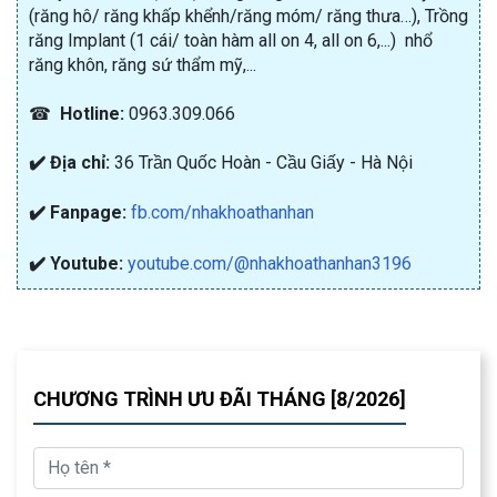
(răng hô/ răng khấp khểnh/răng móm/ răng thưa…), Trồng
răng Implant (1 cái/ toàn hàm all on 4, all on 6,...) nhổ
răng khôn, răng sứ thẩm mỹ,...
☎
Hotline:
0963.309.066
✔️ Địa chỉ:
36 Trần Quốc Hoàn - Cầu Giấy - Hà Nội
✔️ Fanpage:
fb.com/nhakhoathanhan
✔️ Youtube:
youtube.com/@nhakhoathanhan3196
CHƯƠNG TRÌNH ƯU ĐÃI THÁNG [8/2026]