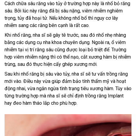
Cách chữa sâu răng vào tủy ở trường hợp này là nhổ bỏ răng
sâu. Bởi lúc này răng đã bị sâu nặng, viêm nhiễm nghiêm
trọng, tủy đã hoại tử. Nếu không nhổ bổ thì nguy cơ lây
nhiễm sang các răng bên cạnh là rất cao.
Khi nhổ răng, nha sĩ sẽ gây tê trước, sau đó nhổ nhẹ nhàng
bằng các dụng cụ nha khoa chuyên dụng. Ngoài ra, ổ viêm
nhiễm tại vị trí răng sâu cũng được loại bỏ triệt để. Trường
hợp viêm nhiễm nặng thì có thể nạo, cắt xương hàm bị nhiễm
trùng, sau đó thực hiện cấy ghép xương mới.
Sau khi nhổ răng bị sâu vào tủy, nha sĩ sẽ tư vấn trồng răng
mới vào. Điều này vừa giúp đảm bảo tính thẩm mỹ và hoạt
động nhai, vừa ngăn ngừa tình trạng tiêu xương hàm. Tùy vào
từng trường hợp mà nha sĩ sẽ chỉ định trồng răng Implant
hay đeo hàm tháo lắp cho phù hợp.