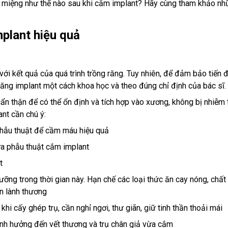
g miệng như thế nào sau khi cắm implant? Hãy cùng tham khảo n
mplant hiệu quả
với kết quả của quá trình trồng răng. Tuy nhiên, để đảm bảo tiến 
răng implant một cách khoa học và theo đúng chỉ định của bác sĩ.
thận để có thể ổn định và tích hợp vào xương, không bị nhiễm t
ant cần chú ý:
phẫu thuật để cầm máu hiệu quả
ừa phẫu thuật cắm implant
t
g trong thời gian này. Hạn chế các loại thức ăn cay nóng, chất 
n lành thương
i cấy ghép trụ, cần nghỉ ngơi, thư giãn, giữ tinh thần thoải mái
nh hưởng đến vết thương và trụ chân giả vừa cắm