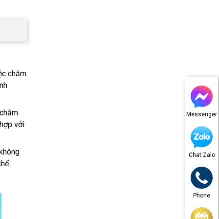
iệc chăm
ình
ộ chăm
Messenger
hợp với
 không
Chat Zalo
thể
Phone