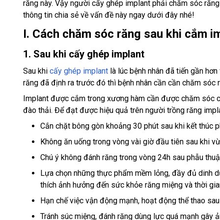
răng này. Vậy người cấy ghép implant phải chăm sóc răn
thông tin chia sẻ về vấn đề này ngay dưới đây nhé!
I. Cách chăm sóc răng sau khi cắm i
1. Sau khi cấy ghép implant
Sau khi
cấy ghép implant
là lúc bệnh nhân đã tiến gần hơn 
răng đã định ra trước đó thì bệnh nhân cần cần chăm sóc 
Implant được cắm trong xương hàm cần được chăm sóc cẩn 
đào thải. Để đạt được hiệu quả trên người trồng răng impl
Cắn chặt bông gòn khoảng 30 phút sau khi kết thúc 
Không ăn uống trong vòng vài giờ đầu tiên sau khi v
Chú ý không đánh răng trong vòng 24h sau phẫu thuậ
Lựa chọn những thực phẩm mềm lỏng, đầy đủ dinh dưỡn
thích ảnh hưởng đến sức khỏe răng miệng và thời gia
Hạn chế việc vận động mạnh, hoạt động thể thao sau kh
Tránh súc miệng, đánh răng dùng lực quá mạnh gây ả