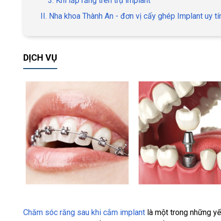
3. Khi lắp răng trên trụ implant
II. Nha khoa Thành An - đơn vị cấy ghép Implant uy tí
DỊCH VỤ
Chăm sóc răng sau khi cắm implant
là một trong những yế