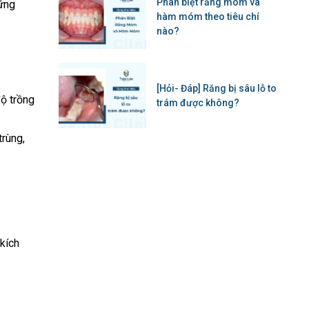
Phân biệt răng móm và
hững
hàm móm theo tiêu chí
nào?
[Hỏi- Đáp] Răng bị sâu lỗ to
độ trồng
trám được không?
rùng,
kích