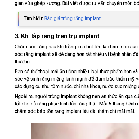
gian vừa ghép xương. Bài viết được tư vấn chuyên môn bở
Tìm hiểu:
Báo giá trồng răng implant
3. Khi lắp răng trên trụ implant
Chăm sóc răng sau khi trồng implant tức là chăm sóc sau 
sóc răng implant sẽ dễ dàng hơn rất nhiều vì bệnh nhân đã
thường.
Bạn có thể thoải mái ăn uống nhiều loại thực phẩm hơn v
sóc vệ sinh răng miệng lành mạnh để đảm bảo thẩm mỹ và 
các dụng cụ như tăm nước, chỉ nha khoa, nước súc miệng 
Ngoài ra, người trồng implant không nên ăn thức ăn quá cứ
tốt cho cả răng phục hình lẫn răng thật. Mỗi 6 tháng bện
chăm sóc bảo tồn răng implant lâu dài thậm chí mãi mãi.