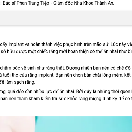
i Bác sĩ Phan Trung Tiệp - Giám đốc Nha Khoa Thành An.
cấy implant và hoàn thành việc phục hình trên mão sứ. Lúc này v
 sở hữu được một chiếc răng mới hoàn thiện có thể ăn nhai như b
à chăm sóc vệ sinh như răng thật. Đương nhiên bạn nên có chế đ
tuổi thọ của răng implant. Bạn nên chọn bàn chải lông mềm, kết 
để làm sạch răng.
ng, quá dẻo cần nhiều lực để ăn nhai. Bởi đây là những thói quen
h nhân nên thăm khám kiểm tra sức khỏe răng miệng định kỳ để có 