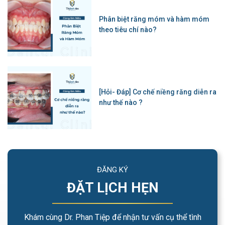
Phân biệt răng móm và hàm móm
theo tiêu chí nào?
[Hỏi- Đáp] Cơ chế niềng răng diễn ra
như thế nào ?
ĐĂNG KÝ
ĐẶT LỊCH HẸN
Khám cùng Dr. Phan Tiệp để nhận tư vấn cụ thể tình