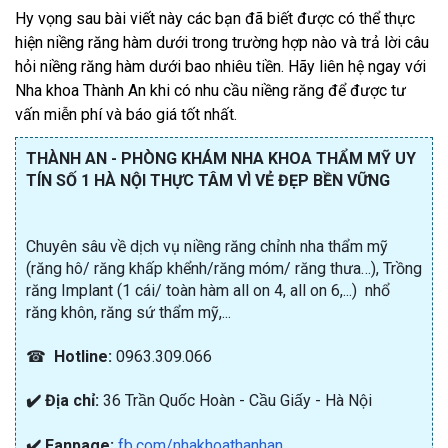
Hy vọng sau bài viết này các bạn đã biết được có thể thực
hiện niềng răng hàm dưới trong trường hợp nào và trả lời câu
hỏi niềng răng hàm dưới bao nhiêu tiền. Hãy liên hệ ngay với
Nha khoa Thành An khi có nhu cầu niềng răng để được tư
vấn miễn phí và báo giá tốt nhất.
THÀNH AN - PHÒNG KHÁM NHA KHOA THẨM MỸ UY
TÍN SỐ 1 HÀ NỘI THỰC TÂM VÌ VẺ ĐẸP BỀN VỮNG
Chuyên sâu về dịch vụ niềng răng chỉnh nha thẩm mỹ
(răng hô/ răng khấp khểnh/răng móm/ răng thưa…), Trồng
răng Implant (1 cái/ toàn hàm all on 4, all on 6,...) nhổ
răng khôn, răng sứ thẩm mỹ,...
☎
Hotline:
0963.309.066
✔️ Địa chỉ:
36 Trần Quốc Hoàn - Cầu Giấy - Hà Nội
✔️ Fanpage:
fb.com/nhakhoathanhan