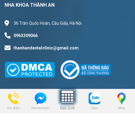
NHA KHOA THÀNH AN
36 Trần Quốc Hoàn, Cầu Giấy, Hà Nội
0963309066
thanhandentalclinic@gmail.com
DỊCH VỤ
Niềng răng
Đặt lịch
Gọi điện
Zalo
Map
Messenger
Trồng răng Implant
Dịch vụ nhổ răng