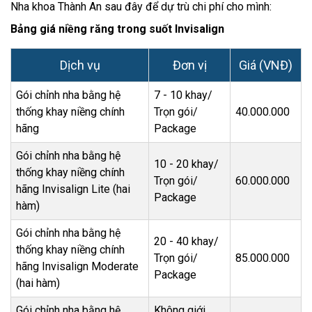
Nha khoa Thành An sau đây để dự trù chi phí cho mình:
Bảng giá niềng răng trong suốt Invisalign
Dịch vụ
Đơn vị
Giá (VNĐ)
Gói chỉnh nha bằng hệ
7 - 10 khay/
thống khay niềng chính
Trọn gói/
40.000.000
hãng
Package
Gói chỉnh nha bằng hệ
10 - 20 khay/
thống khay niềng chính
Trọn gói/
60.000.000
hãng Invisalign Lite (hai
Package
hàm)
Gói chỉnh nha bằng hệ
20 - 40 khay/
thống khay niềng chính
Trọn gói/
85.000.000
hãng Invisalign Moderate
Package
(hai hàm)
Gói chỉnh nha bằng hệ
Không giới