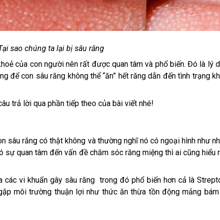
Tại sao chúng ta lại bị sâu răng
khoẻ của con người nên rất được quan tâm và phổ biến. Đó là lý d
ng để con sâu răng không thể “ăn” hết răng dẫn đến tình trạng k
âu trả lời qua phần tiếp theo của bài viết nhé!
on sâu răng có thật không và thường nghĩ nó có ngoại hình như n
có sự quan tâm đến vấn đề chăm sóc răng miệng thì ai cũng hiểu 
ủa các vi khuẩn gây sâu răng trong đó phổ biến hơn cả là Strep
 gặp môi trường thuận lợi như thức ăn thừa tồn động mảng bám