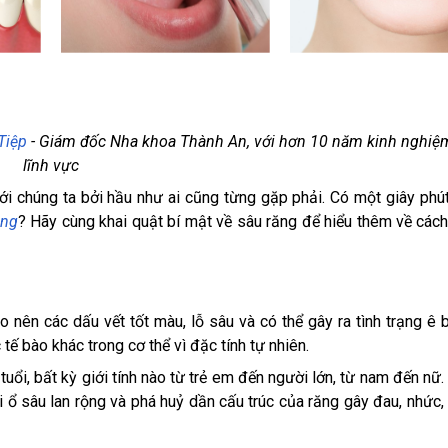
Tiệp
- Giám đốc Nha khoa Thành An, với hơn 10 năm kinh nghiệ
lĩnh vực
ới chúng ta bởi hầu như ai cũng từng gặp phải. Có một giây phú
ông
? Hãy cùng khai quật bí mật về sâu răng để hiểu thêm về cách
o nên các dấu vết tốt màu, lỗ sâu và có thể gây ra tình trạng ê 
ế bào khác trong cơ thể vì đặc tính tự nhiên.
tuổi, bất kỳ giới tính nào từ trẻ em đến người lớn, từ nam đến nữ
 ổ sâu lan rộng và phá huỷ dần cấu trúc của răng gây đau, nhức, 