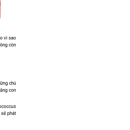
o vì sao
hông còn
hững chú
rằng con
tococcus
 sẽ phát