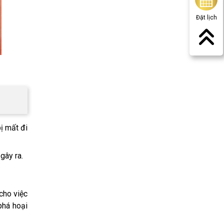
Đặt lịch
ị mất đi
gây ra.
cho việc
phá hoại