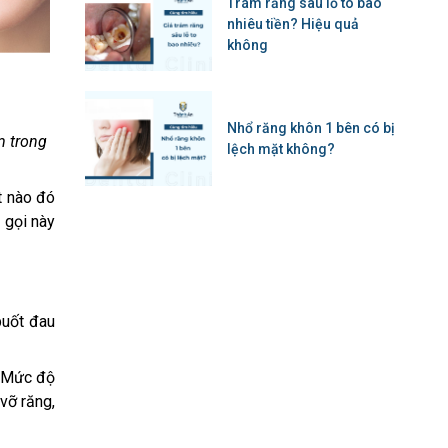
Trám răng sâu lỗ to bao
nhiêu tiền? Hiệu quả
không
Nhổ răng khôn 1 bên có bị
m trong
lệch mặt không?
t nào đó
 gọi này
buốt đau
. Mức độ
vỡ răng,