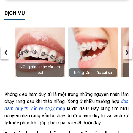
DỊCH VỤ
‹
›
Niềng răng mắc cài kim
Niề
loại
Niềng răng mắc cài sứ
Không đeo hàm duy trì là một trong những nguyên nhân làm
chạy răng sau khi tháo niềng. Xong ở nhiều trường hợp
đeo
hàm duy trì vẫn bị chạy răng
là do đâu? Hãy cùng tìm hiểu
nguyên nhân răng vẫn bị chạy dù đeo hàm duy trì và cách xử
lý khắc phục khi gặp phải qua bài viết dưới đây.