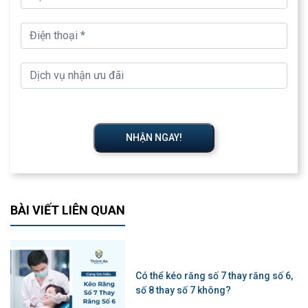
NHẬN NGAY!
BÀI VIẾT LIÊN QUAN
Có thể kéo răng số 7 thay răng số 6,
số 8 thay số 7 không?