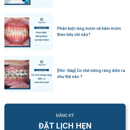
Phân biệt răng móm và hàm móm
theo tiêu chí nào?
[Hỏi- Đáp] Cơ chế niềng răng diễn ra
như thế nào ?
ĐĂNG KÝ
ĐẶT LỊCH HẸN