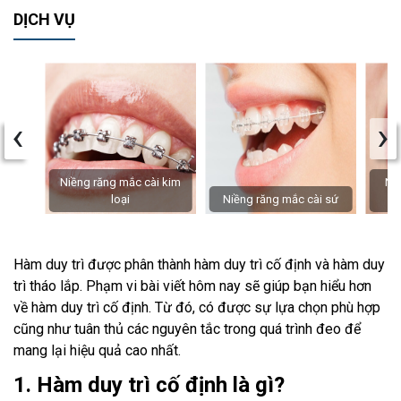
DỊCH VỤ
‹
›
Niềng răng mắc cài kim
Niề
loại
Niềng răng mắc cài sứ
Hàm duy trì được phân thành hàm duy trì cố định và hàm duy
trì tháo lắp. Phạm vi bài viết hôm nay sẽ giúp bạn hiểu hơn
về hàm duy trì cố định. Từ đó, có được sự lựa chọn phù hợp
cũng như tuân thủ các nguyên tắc trong quá trình đeo để
mang lại hiệu quả cao nhất.
1. Hàm duy trì cố định là gì?