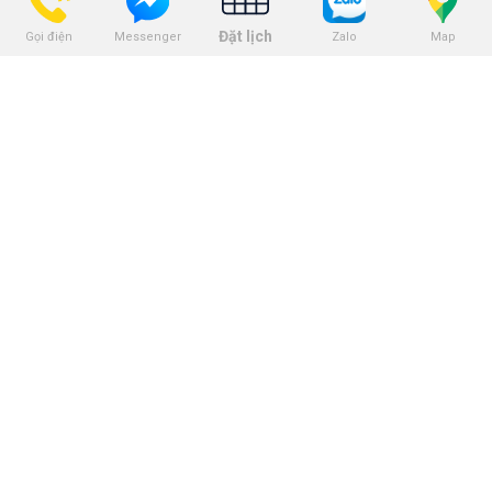
Dịch vụ nhổ răng
Đặt lịch
Gọi điện
Zalo
Map
Messenger
Dịch vụ bọc răng sứ
Dịch vụ tẩy trắng răng
Dịch vụ trám răng
THEO DÕI
BẢNG GIÁ
Bảng giá niềng răng
Bảng giá trồng răng implant
Bảng giá nhổ răng khôn
Bảng giá tẩy trắng răng