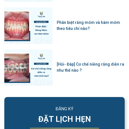
Phân biệt răng móm và hàm móm
theo tiêu chí nào?
[Hỏi- Đáp] Cơ chế niềng răng diễn ra
như thế nào ?
ĐĂNG KÝ
ĐẶT LỊCH HẸN