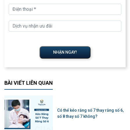
NHẬN NGAY!
BÀI VIẾT LIÊN QUAN
Có thể kéo răng số 7 thay răng số 6,
số 8 thay số 7 không?