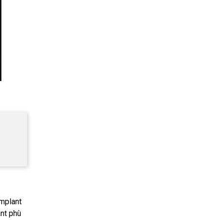
Implant
ant phù