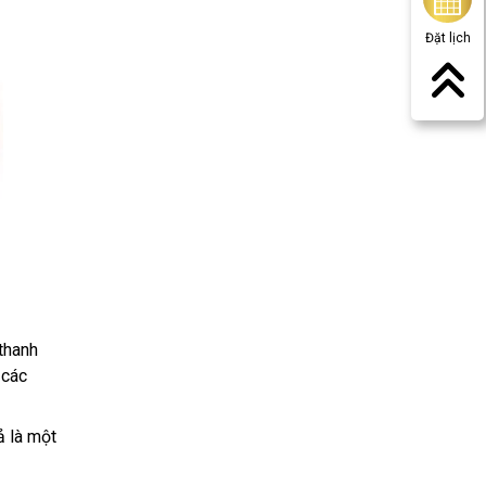
Đặt lịch
thanh
 các
ả là một