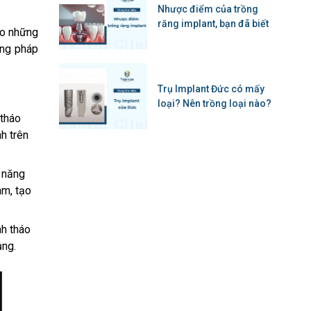
Nhược điểm của trồng
răng implant, bạn đã biết
ho những
ơng pháp
Trụ Implant Đức có mấy
loại? Nên trồng loại nào?
 tháo
h trên
ả năng
àm, tạo
nh tháo
ụng.