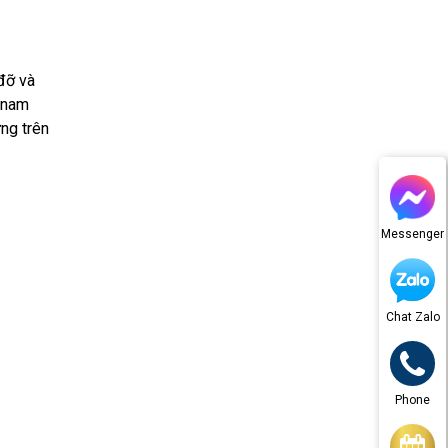
đỡ và
i nam
ứng trên
Messenger
Chat Zalo
Phone