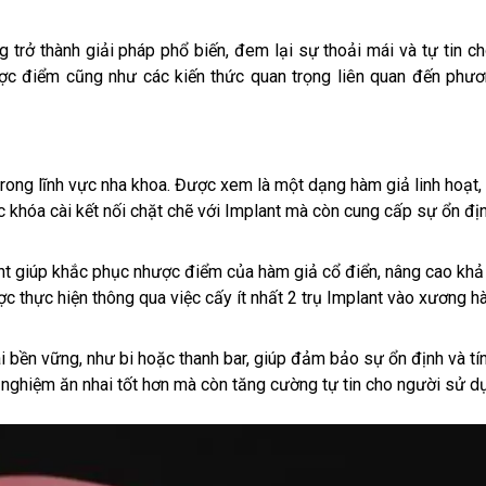
 trở thành giải pháp phổ biến, đem lại sự thoải mái và tự tin c
hược điểm cũng như các kiến thức quan trọng liên quan đến phư
i trong lĩnh vực nha khoa. Được xem là một dạng hàm giả linh hoạt,
c khóa cài kết nối chặt chẽ với Implant mà còn cung cấp sự ổn địn
ant giúp khắc phục nhược điểm của hàm giả cổ điển, nâng cao kh
ợc thực hiện thông qua việc cấy ít nhất 2 trụ Implant vào xương h
i bền vững, như bi hoặc thanh bar, giúp đảm bảo sự ổn định và tí
i nghiệm ăn nhai tốt hơn mà còn tăng cường tự tin cho người sử d