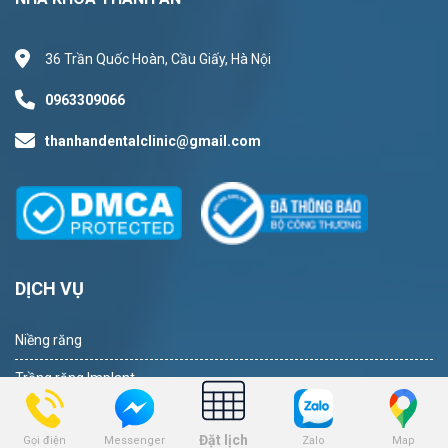
36 Trần Quốc Hoàn, Cầu Giấy, Hà Nội
0963309066
thanhandentalclinic@gmail.com
DỊCH VỤ
Niềng răng
Trồng răng Implant
Dịch vụ nhổ răng
Đặt lịch
Gọi điện
Zalo
Map
Messenger