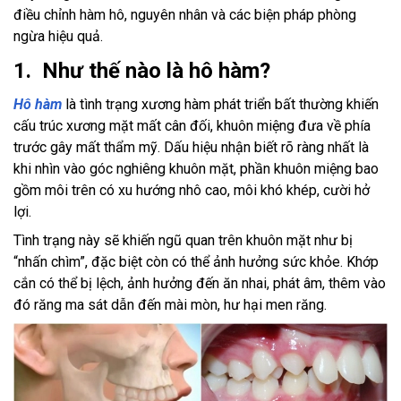
điều chỉnh hàm hô, nguyên nhân và các biện pháp phòng
ngừa hiệu quả.
1. Như thế nào là hô hàm?
Hô hàm
là tình trạng xương hàm phát triển bất thường khiến
cấu trúc xương mặt mất cân đối, khuôn miệng đưa về phía
trước gây mất thẩm mỹ. Dấu hiệu nhận biết rõ ràng nhất là
khi nhìn vào góc nghiêng khuôn mặt, phần khuôn miệng bao
gồm môi trên có xu hướng nhô cao, môi khó khép, cười hở
lợi.
Tình trạng này sẽ khiến ngũ quan trên khuôn mặt như bị
“nhấn chìm”, đặc biệt còn có thể ảnh hưởng sức khỏe. Khớp
cắn có thể bị lệch, ảnh hưởng đến ăn nhai, phát âm, thêm vào
đó răng ma sát dẫn đến mài mòn, hư hại men răng.