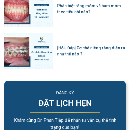
Phân biệt răng móm và hàm móm
theo tiêu chí nào?
[Hỏi- Đáp] Cơ chế niềng răng diễn ra
như thế nào ?
ĐĂNG KÝ
ĐẶT LỊCH HẸN
Khám cùng Dr. Phan Tiệp để nhận tư vấn cụ thể tình
trạng của bạn!