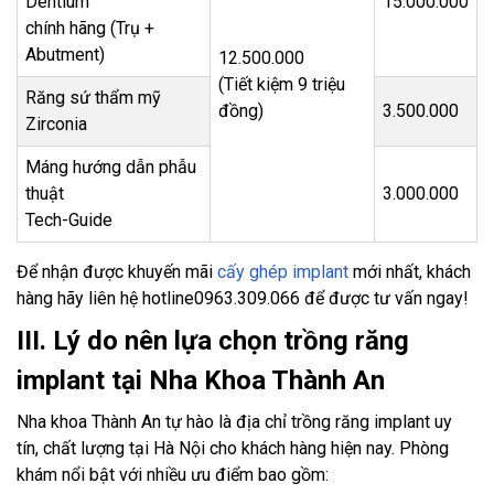
Dentium
15.000.000
chính hãng (Trụ +
Abutment)
12.500.000
(Tiết kiệm 9 triệu
Răng sứ thẩm mỹ
đồng)
3.500.000
Zirconia
Máng hướng dẫn phẫu
thuật
3.000.000
Tech-Guide
Để nhận được khuyến mãi
cấy ghép implant
mới nhất, khách
hàng hãy liên hệ hotline0963.309.066 để được tư vấn ngay!
III. Lý do nên lựa chọn trồng răng
implant tại Nha Khoa Thành An
Nha khoa Thành An tự hào là địa chỉ trồng răng implant uy
tín, chất lượng tại Hà Nội cho khách hàng hiện nay. Phòng
khám nổi bật với nhiều ưu điểm bao gồm: