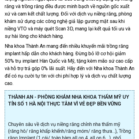
răng và trồng răng đều được minh bạch về nguồn gốc xuất
xứ và cam kết chất lượng. Đối với dịch vụ niềng răng, phòng
khám sử dụng các công nghệ giả lập gương mặt sau khi
niềng VTO và máy quét Scan 3D, mang lại kết quả tối ưu và
sự hài lòng cho khách hàng.
Nha khoa Thành An mang đến nhiều khuyến mãi trồng răng
implant hấp dẫn cho khách hàng. Đừng bỏ lỡ cơ hội giảm
50% trụ implant Hàn Quốc và Mỹ, tặng kèm mão sứ cao cấp
và hỗ trợ trả góp 0% lãi suất. Hãy đến với Nha khoa Thành An
để có nụ cười tự tin với chi phí hợp lý và dịch vụ chất lượng
cao.
THÀNH AN - PHÒNG KHÁM NHA KHOA THẨM MỸ UY
TÍN SỐ 1 HÀ NỘI THỰC TÂM VÌ VẺ ĐẸP BỀN VỮNG
Chuyên sâu về dịch vụ niềng răng chỉnh nha thẩm mỹ
(răng hô/ răng khấp khểnh/răng móm/ răng thưa…), Trồng
răng Implant (1 cái/ toàn hàm all on 4, all on 6,...) nhổ