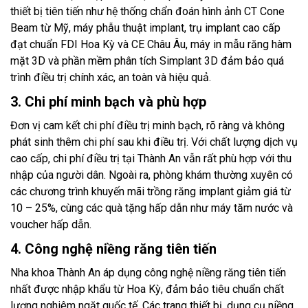
thiết bị tiên tiến như hệ thống chẩn đoán hình ảnh CT Cone
Beam từ Mỹ, máy phẫu thuật implant, trụ implant cao cấp
đạt chuẩn FDI Hoa Kỳ và CE Châu Âu, máy in mẫu răng hàm
mặt 3D và phần mềm phân tích Simplant 3D đảm bảo quá
trình điều trị chính xác, an toàn và hiệu quả.
3. Chi phí minh bạch và phù hợp
Đơn vị cam kết chi phí điều trị minh bạch, rõ ràng và không
phát sinh thêm chi phí sau khi điều trị. Với chất lượng dịch vụ
cao cấp, chi phí điều trị tại Thành An vẫn rất phù hợp với thu
nhập của người dân. Ngoài ra, phòng khám thường xuyên có
các chương trình khuyến mãi trồng răng implant giảm giá từ
10 – 25%, cùng các quà tặng hấp dẫn như máy tăm nước và
voucher hấp dẫn.
4. Công nghệ niềng răng tiên tiến
Nha khoa Thành An áp dụng công nghệ niềng răng tiên tiến
nhất được nhập khẩu từ Hoa Kỳ, đảm bảo tiêu chuẩn chất
lượng nghiêm ngặt quốc tế. Các trang thiết bị, dụng cụ niềng