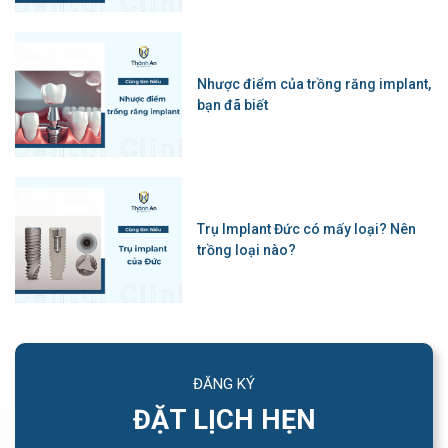
Nhược điểm của trồng răng implant,
bạn đã biết
Trụ Implant Đức có mấy loại? Nên
trồng loại nào?
ĐĂNG KÝ
ĐẶT LỊCH HẸN