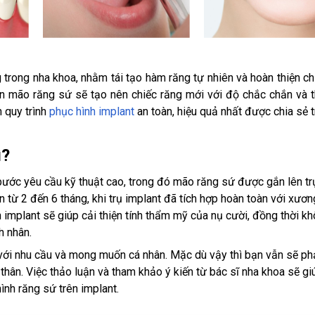
g trong nha khoa, nhằm tái tạo hàm răng tự nhiên và hoàn thiện c
gắn mão răng sứ sẽ tạo nên chiếc răng mới với độ chắc chắn và
 quy trình
phục hình implant
an toàn, hiệu quả nhất được chia sẻ t
ì?
 bước yêu cầu kỹ thuật cao, trong đó mão răng sứ được gắn lên tr
 từ 2 đến 6 tháng, khi trụ implant đã tích hợp hoàn toàn với xươ
implant sẽ giúp cải thiện tính thẩm mỹ của nụ cười, đồng thời kh
h nhân.
với nhu cầu và mong muốn cá nhân. Mặc dù vậy thì bạn vẫn sẽ phả
 thân. Việc thảo luận và tham khảo ý kiến ​​từ bác sĩ nha khoa sẽ g
ình răng sứ trên implant.