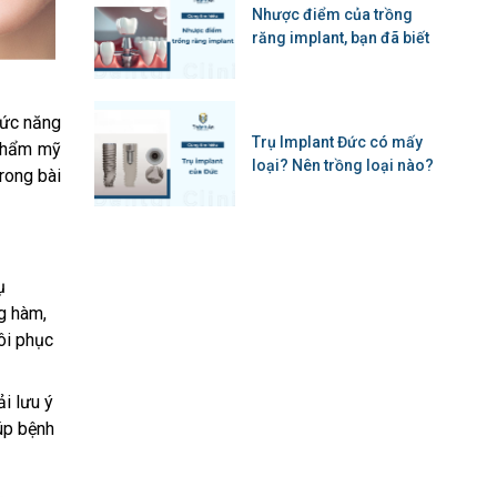
Nhược điểm của trồng
răng implant, bạn đã biết
hức năng
Trụ Implant Đức có mấy
 thẩm mỹ
loại? Nên trồng loại nào?
rong bài
ụ
ng hàm,
ôi phục
i lưu ý
iúp bệnh