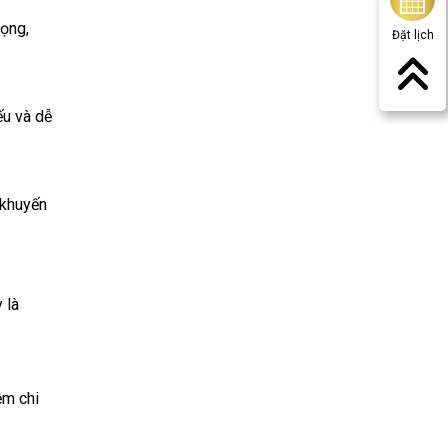
rọng,
Đặt lịch
ếu và dễ
 khuyến
 là
ệm chi