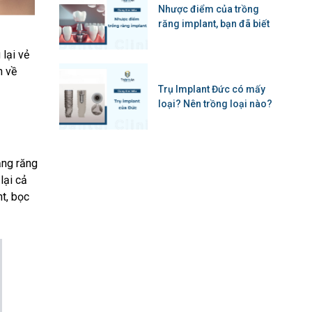
Nhược điểm của trồng
răng implant, bạn đã biết
lại vẻ
h về
Trụ Implant Đức có mấy
loại? Nên trồng loại nào?
ạng răng
lại cả
t, bọc