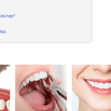
 phù hợp?
 Nội