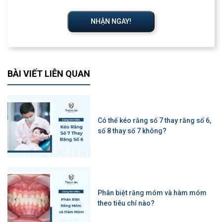
NHẬN NGAY!
BÀI VIẾT LIÊN QUAN
Có thể kéo răng số 7 thay răng số 6,
số 8 thay số 7 không?
Phân biệt răng móm và hàm móm
theo tiêu chí nào?