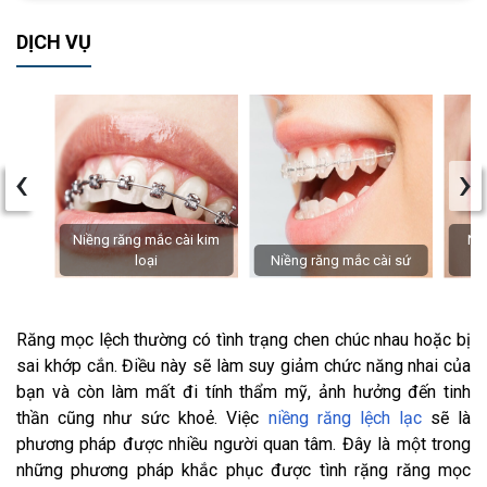
DỊCH VỤ
‹
›
Niềng răng mắc cài kim
Niề
loại
Niềng răng mắc cài sứ
Răng mọc lệch thường có tình trạng chen chúc nhau hoặc bị
sai khớp cắn. Điều này sẽ làm suy giảm chức năng nhai của
bạn và còn làm mất đi tính thẩm mỹ, ảnh hưởng đến tinh
thần cũng như sức khoẻ. Việc
niềng răng lệch lạc
sẽ là
phương pháp được nhiều người quan tâm. Đây là một trong
những phương pháp khắc phục được tình rặng răng mọc