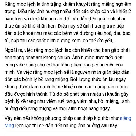
Răng mọc lệch là tình trặng khiếm khuyết răng miệng nghiêm
trọng. Điều này ảnh hưởng nhiều đến các khớp cắn và khiến 2
hàm trên và dưới không cân đối. Và dẫn đến quá trình nhai
thức ăn sẽ khó khăn hơn. Điều này sẽ ảnh hưởng trực tiếp
đến sức khoẻ như mắc các bệnh về đường tiêu hoá, đau bao
tử, hấp thu các chất dinh dưỡng kém, cơ thể ốm yếu,...
Ngoài ra, việc răng mọc lệch lạc còn khiến cho bạn gặp phải
tình trạng phát âm không chuẩn. Ảnh hưởng trực tiếp đến
công việc cũng như cơ hội tăhng tiến trong công việc của
mình. Và việc răng mọc lệch sẽ là nguyên nhân gián tiếp dẫn
đến các bệnh lý bề răng miệng. Bởi lượng thức ăn lâu ngày
không được làm sạch thì sẽ khiến cho các mảng bám cứng
đầu được hình thành. Từ đó sẽ phát sinh nhiều vi khuẩn gây
bệnh lý về răng như viêm tuỷ răng, viêm nha, hôi miệng,...ảnh
hưởng đến răng miệng và mọi sinh hoạt hàng ngày.
Vậy nên nếu không phương pháp can thiệp kịp thời như
niềng
răng
lệch lạc thì sẽ dẫn đến những ảnh hưởng sau này.