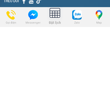
THEO DÕI
BẢNG GIÁ
Đặt lịch
Gọi điện
Zalo
Map
Messenger
Bảng giá niềng răng
Bảng giá trồng răng implant
Bảng giá nhổ răng khôn
Bảng giá tẩy trắng răng
Bảng giá trám răng
Bảng giá nha khoa trẻ em
KẾT NỐI VỚI CHÚNG TÔI