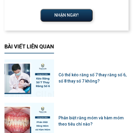
NHẬN NGAY!
BÀI VIẾT LIÊN QUAN
Có thể kéo răng số 7 thay răng số 6,
số 8 thay số 7 không?
Phân biệt răng móm và hàm móm
theo tiêu chí nào?