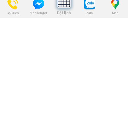
Dịch vụ trám răng
Đặt lịch
Gọi điện
Zalo
Map
Messenger
THEO DÕI
BẢNG GIÁ
Bảng giá niềng răng
Bảng giá trồng răng implant
Bảng giá nhổ răng khôn
Bảng giá tẩy trắng răng
Bảng giá trám răng
Bảng giá nha khoa trẻ em
KẾT NỐI VỚI CHÚNG TÔI