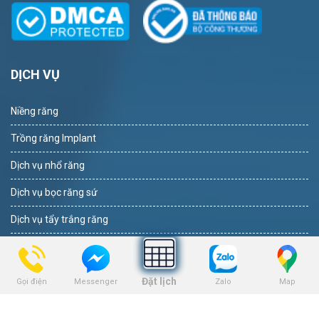
DỊCH VỤ
Niềng răng
Trồng răng Implant
Dịch vụ nhổ răng
Dịch vụ bọc răng sứ
Dịch vụ tẩy trắng răng
Dịch vụ trám răng
Đặt lịch
Gọi điện
Zalo
Map
Messenger
THEO DÕI