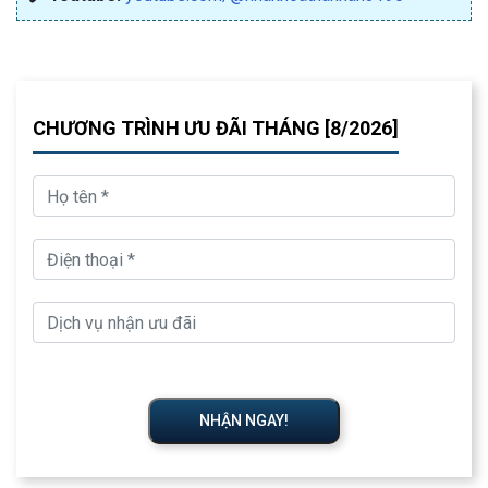
CHƯƠNG TRÌNH ƯU ĐÃI THÁNG [8/2026]
NHẬN NGAY!