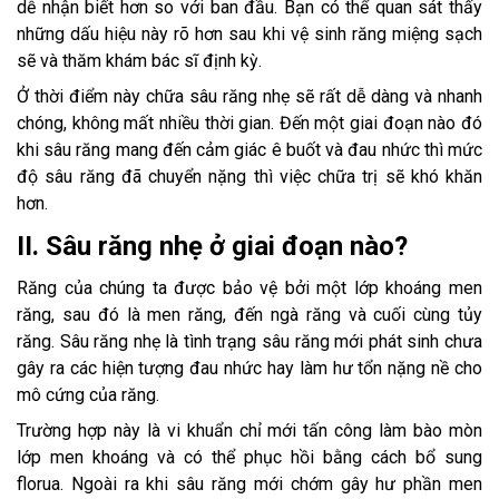
dễ nhận biết hơn so với ban đầu. Bạn có thể quan sát thấy
những dấu hiệu này rõ hơn sau khi vệ sinh răng miệng sạch
sẽ và thăm khám bác sĩ định kỳ.
Ở thời điểm này chữa sâu răng nhẹ sẽ rất dễ dàng và nhanh
chóng, không mất nhiều thời gian. Đến một giai đoạn nào đó
khi sâu răng mang đến cảm giác ê buốt và đau nhức thì mức
độ sâu răng đã chuyển nặng thì việc chữa trị sẽ khó khăn
hơn.
II. Sâu răng nhẹ ở giai đoạn nào?
Răng của chúng ta được bảo vệ bởi một lớp khoáng men
răng, sau đó là men răng, đến ngà răng và cuối cùng tủy
răng. Sâu răng nhẹ là tình trạng sâu răng mới phát sinh chưa
gây ra các hiện tượng đau nhức hay làm hư tổn nặng nề cho
mô cứng của răng.
Trường hợp này là vi khuẩn chỉ mới tấn công làm bào mòn
lớp men khoáng và có thể phục hồi bằng cách bổ sung
florua. Ngoài ra khi sâu răng mới chớm gây hư phần men