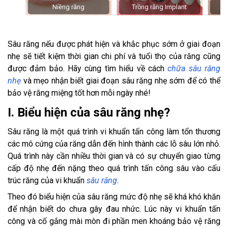
Niềng răng
Trồng răng Implant
Sâu răng nếu được phát hiện và khắc phục sớm ở giai đoạn
nhẹ sẽ tiết kiệm thời gian chi phí và tuổi thọ của răng cũng
được đảm bảo. Hãy cùng tìm hiểu về cách
chữa sâu răng
nhẹ
và mẹo nhận biết giai đoạn sâu răng nhẹ sớm để có thể
bảo vệ răng miệng tốt hơn mỗi ngày nhé!
I. Biểu hiện của sâu răng nhẹ?
Sâu răng là một quá trình vi khuẩn tấn công làm tổn thương
các mô cứng của răng dẫn đến hình thành các lỗ sâu lớn nhỏ.
Quá trình này cần nhiều thời gian và có sự chuyển giao từng
cấp độ nhẹ đến nặng theo quá trình tấn công sâu vào cấu
trúc răng của vi khuẩn
sâu răng
.
Theo đó biểu hiện của sâu răng mức độ nhẹ sẽ khá khó khăn
để nhận biết do chưa gây đau nhức. Lúc này vi khuẩn tấn
công và cố gắng mài mòn đi phần men khoáng bảo vệ răng