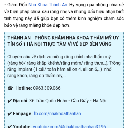
- Giám Đốc
Nha Khoa Thành An
. Hy vọng qua những chia sẻ
về biện pháp chữa sâu răng nhẹ và những dấu hiệu nhận biết
tình trạng này đã giúp bạn có thêm kinh nghiệm chăm sóc
bảo vệ răng miệng khỏe đẹp hơn.
THÀNH AN - PHÒNG KHÁM NHA KHOA THẨM MỸ UY
TÍN SỐ 1 HÀ NỘI THỰC TÂM VÌ VẺ ĐẸP BỀN VỮNG
Chuyên sâu về dịch vụ niềng răng chỉnh nha thẩm mỹ
(răng hô/ răng khấp khểnh/răng móm/ răng thưa…), Trồng
răng Implant (1 cái/ toàn hàm all on 4, all on 6,...) nhổ
răng khôn, răng sứ thẩm mỹ,...
☎
Hotline:
0963.309.066
✔️ Địa chỉ:
36 Trần Quốc Hoàn - Cầu Giấy - Hà Nội
✔️ Fanpage:
fb.com/nhakhoathanhan
✔️ Youtube:
youtube.com/@nhakhoathanhan3196