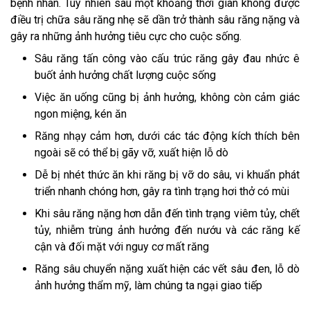
bệnh nhân. Tuy nhiên sau một khoảng thời gian không được
điều trị chữa sâu răng nhẹ sẽ dần trở thành sâu răng nặng và
gây ra những ảnh hưởng tiêu cực cho cuộc sống.
Sâu răng tấn công vào cấu trúc răng gây đau nhức ê
buốt ảnh hưởng chất lượng cuộc sống
Việc ăn uống cũng bị ảnh hưởng, không còn cảm giác
ngon miệng, kén ăn
Răng nhạy cảm hơn, dưới các tác động kích thích bên
ngoài sẽ có thể bị gãy vỡ, xuất hiện lỗ dò
Dễ bị nhét thức ăn khi răng bị vỡ do sâu, vi khuẩn phát
triển nhanh chóng hơn, gây ra tình trạng hơi thở có mùi
Khi sâu răng nặng hơn dẫn đến tình trạng viêm tủy, chết
tủy, nhiễm trùng ảnh hưởng đến nướu và các răng kế
cận và đối mặt với nguy cơ mất răng
Răng sâu chuyển nặng xuất hiện các vết sâu đen, lỗ dò
ảnh hưởng thẩm mỹ, làm chúng ta ngại giao tiếp