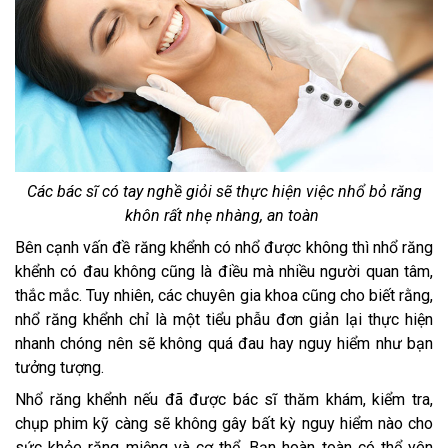
Các bác sĩ có tay nghề giỏi sẽ thực hiện việc nhổ bỏ răng
khôn rất nhẹ nhàng, an toàn
Bên cạnh vấn đề răng khểnh có nhổ được không thì nhổ răng
khểnh có đau không cũng là điều mà nhiều người quan tâm,
thắc mắc. Tuy nhiên, các chuyên gia khoa cũng cho biết rằng,
nhổ răng khểnh chỉ là một tiểu phẫu đơn giản lại thực hiện
nhanh chóng nên sẽ không quá đau hay nguy hiểm như bạn
tưởng tượng.
Nhổ răng khểnh nếu đã được bác sĩ thăm khám, kiểm tra,
chụp phim kỹ càng sẽ không gây bất kỳ nguy hiểm nào cho
sức khỏe răng miệng và cơ thể. Bạn hoàn toàn có thể yên