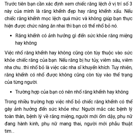
Trước tiên bạn cần xác định xem chiếc răng lệch ở vị trí số 3
này của mình là răng khểnh đẹp hay răng khểnh xấu. Nếu
chiếc răng khểnh mọc lệch quá mức và không giúp bạn thực
hiện được chức năng ăn nhai thì bạn có thể nhổ bỏ nó.
Răng khểnh có ảnh hưởng gì đến sức khỏe răng miệng
hay không
Việc nhổ răng khểnh hay không cũng còn tùy thuộc vào sức
khỏe chiếc răng của bạn. Nếu răng bị hư tủy, viêm sâu, viêm
nha chu…thì nhổ bỏ là việc các nha sĩ khuyến khích. Tuy nhiên,
răng khểnh có nhổ được không cũng còn tùy vào thể trạng
của từng người.
Trường hợp của bạn có nên nhổ răng khểnh hay không
Trong nhiều trường hợp việc nhổ bỏ chiếc răng khểnh có thể
gây ảnh hưởng đến sức khỏe như: Người mắc các bệnh lý
toàn thân, bệnh lý về răng miệng, người mới ốm dậy, phụ nữ
đang hành kinh, phụ nữ mang thai, người mới phẫu thuật
tim…