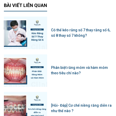
BÀI VIẾT LIÊN QUAN
Có thể kéo răng số 7 thay răng số 6,
số 8 thay số 7 không?
Phân biệt răng móm và hàm móm
theo tiêu chí nào?
[Hỏi- Đáp] Cơ chế niềng răng diễn ra
như thế nào ?