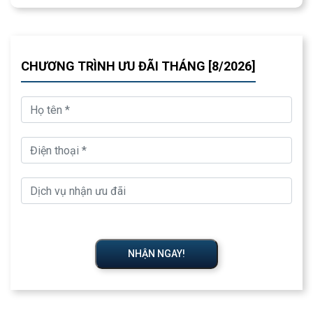
CHƯƠNG TRÌNH ƯU ĐÃI THÁNG [8/2026]
NHẬN NGAY!