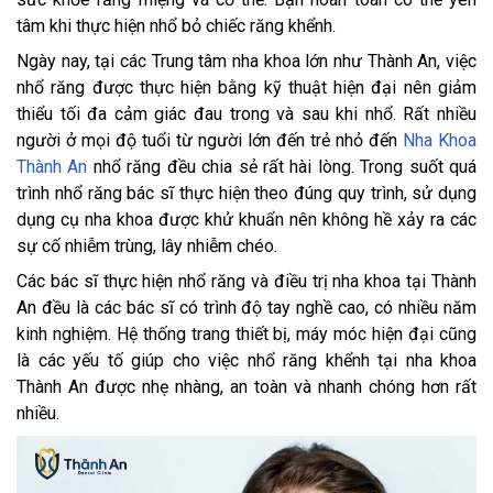
tâm khi thực hiện nhổ bỏ chiếc răng khểnh.
Ngày nay, tại các Trung tâm nha khoa lớn như Thành An, việc
nhổ răng được thực hiện bằng kỹ thuật hiện đại nên giảm
thiểu tối đa cảm giác đau trong và sau khi nhổ. Rất nhiều
người ở mọi độ tuổi từ người lớn đến trẻ nhỏ đến
Nha Khoa
Thành An
nhổ răng đều chia sẻ rất hài lòng. Trong suốt quá
trình nhổ răng bác sĩ thực hiện theo đúng quy trình, sử dụng
dụng cụ nha khoa được khử khuẩn nên không hề xảy ra các
sự cố nhiễm trùng, lây nhiễm chéo.
Các bác sĩ thực hiện nhổ răng và điều trị nha khoa tại Thành
An đều là các bác sĩ có trình độ tay nghề cao, có nhiều năm
kinh nghiệm. Hệ thống trang thiết bị, máy móc hiện đại cũng
là các yếu tố giúp cho việc nhổ răng khểnh tại nha khoa
Thành An được nhẹ nhàng, an toàn và nhanh chóng hơn rất
nhiều.