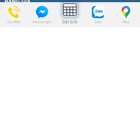
BẢNG GIÁ
Bảng giá niềng răng
Đặt lịch
Gọi điện
Zalo
Map
Messenger
Bảng giá trồng răng implant
Bảng giá nhổ răng khôn
Bảng giá tẩy trắng răng
Bảng giá trám răng
Bảng giá nha khoa trẻ em
KẾT NỐI VỚI CHÚNG TÔI