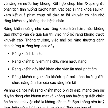
về răng và nướu hay không. Kết hợp chụp film X-quang để
phân tích tình huống xương hàm. Các bác sĩ nha khoa sau khi
xem kết quả phim chụp sẽ đưa ra lời khuyên có nên nhổ
răng khểnh hay không cho bệnh nhân.
Răng khểnh cũng như các răng khác trên hàm, nếu không
gặp những vấn đề quá lớn thì việc nhổ bỏ răng không được
khuyến cáo. Thông thường, việc nhổ bỏ răng thường dành
cho những trường hợp sau đây:
Răng khểnh bị sâu
Răng khểnh bị viêm nha chu, viêm nướu nặng
Răng khểnh gây khó khăn cho việc ăn nhai, phát âm
Răng khểnh mọc khấp khểnh quá mức ảnh hưởng đến
chức năng ăn nhai của các răng liền kề
Và như đã nói, nếu răng khểnh mọc ở vị trí đẹp, mang đến sự
duyên dáng cho khuôn mặt và không ảnh hưởng gì đến chức
ăn ăn nhai thì việc nhổ là không cần thiết. Bạn không nên tự ý
thực hiện việc nhổ bỏ khi chưa có chỉ định của bác sĩ.