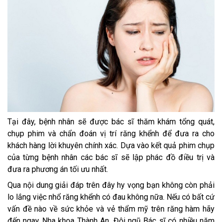
Tại đây, bệnh nhân sẽ được bác sĩ thăm khám tổng quát,
chụp phim và chẩn đoán vị trí răng khểnh để đưa ra cho
khách hàng lời khuyên chính xác. Dựa vào kết quả phim chụp
của từng bệnh nhân các bác sĩ sẽ lập phác đồ điều trị và
đưa ra phương án tối ưu nhất.
Qua nội dung giải đáp trên đây hy vọng bạn không còn phải
lo lắng việc nhổ răng khểnh có đau không nữa. Nếu có bất cứ
vấn đề nào về sức khỏe và vẻ thẩm mỹ trên răng hàm hãy
đến ngay Nha khoa Thành An. Đội ngũ Bác sĩ có nhiều năm