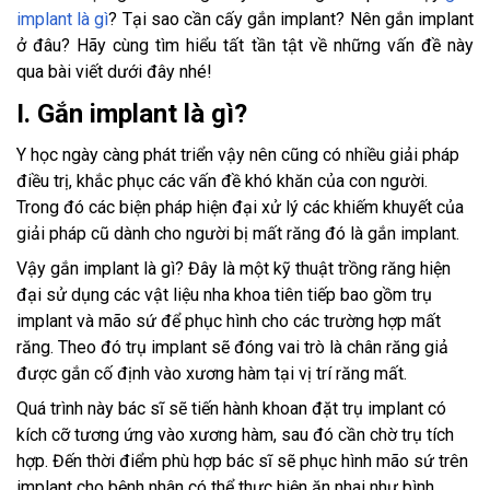
implant là gì
? Tại sao cần cấy gắn implant? Nên gắn implant
ở đâu? Hãy cùng tìm hiểu tất tần tật về những vấn đề này
qua bài viết dưới đây nhé!
I. Gắn implant là gì?
Y học ngày càng phát triển vậy nên cũng có nhiều giải pháp
điều trị, khắc phục các vấn đề khó khăn của con người.
Trong đó các biện pháp hiện đại xử lý các khiếm khuyết của
giải pháp cũ dành cho người bị mất răng đó là gắn implant.
Vậy gắn implant là gì? Đây là một kỹ thuật trồng răng hiện
đại sử dụng các vật liệu nha khoa tiên tiếp bao gồm trụ
implant và mão sứ để phục hình cho các trường hợp mất
răng. Theo đó trụ implant sẽ đóng vai trò là chân răng giả
được gắn cố định vào xương hàm tại vị trí răng mất.
Quá trình này bác sĩ sẽ tiến hành khoan đặt trụ implant có
kích cỡ tương ứng vào xương hàm, sau đó cần chờ trụ tích
hợp. Đến thời điểm phù hợp bác sĩ sẽ phục hình mão sứ trên
implant cho bệnh nhân có thể thực hiện ăn nhai như bình