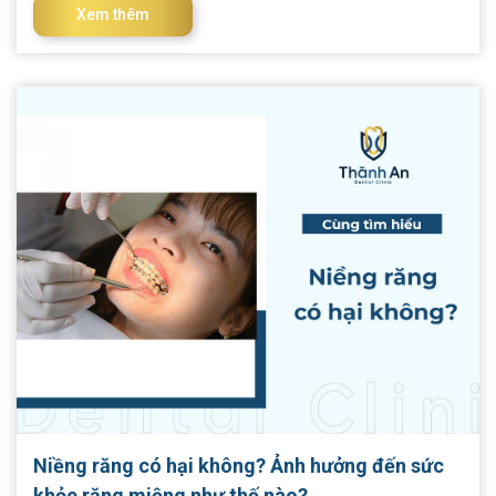
khắc phục những ca niềng răng này trong bài viết dưới đây. I.
Xem thêm
Dấu hiệu nhận biết niềng răng thất bại Niềng răng không thành
công là một tình trạng không mong muốn ảnh hưởng đến
thẩm mỹ và chức năng ăn nhai. Để nhận biết niềng răng thất
bại, bạn có thể chú ý đến các dấu hiệu sau đây: 1. Chân răng
lệch hoặc bị gãy Đây là dấu hiệu cho thấy chân răng bị tác
động quá mạnh bởi lực niềng răng khiến c
Niềng răng có hại không? Ảnh hưởng đến sức
khỏe răng miệng như thế nào?