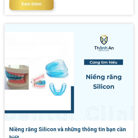
hay không? Cùng chúng tôi tìm hiểu thêm về răng thỏ và câu
Xem thêm
trả lời chính xác trong bài viết dưới đây! I. Răng thỏ là răng như
thế nào? Răng thỏ là loại răng có đặc điểm độc đáo, thường
được nhận diện bởi sự xuất hiện của hai chiếc răng cửa ở hàm
trên. Điều đặc biệt là chúng thường lớn và dài hơn đáng kể so
với các răng khác trên cung hàm. Kích thước chênh lệch này
tạo nên vẻ độc đáo và thu hút của nụ cười, làm cho răng thỏ
hô trở thành một đặc điểm cá nhân và phong cách trong lĩnh
vực nha khoa và thẩm mỹ răng.
Niềng răng Silicon và những thông tin bạn cần
biết