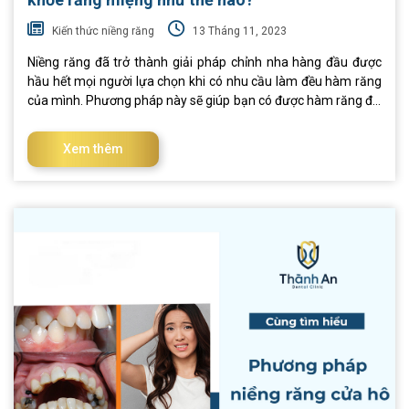
Kiến thức niềng răng
13 Tháng 11, 2023
Niềng răng đã trở thành giải pháp chỉnh nha hàng đầu được
hầu hết mọi người lựa chọn khi có nhu cầu làm đều hàm răng
của mình. Phương pháp này sẽ giúp bạn có được hàm răng đề,
đẹp và tự tin hơn khi cười. Tuy nhiên tác hại của niềng răng là
vấn đề khiến nhiều người lo lắng khi thực hiện. Dưới đây là
Xem thêm
những kiến thức mà bạn không nên bỏ qua nếu đang có nhu
cầu niềng răng. Tìm hiểu về những tác hại của niềng răng I.
Vấn đề thường gặp khi niềng răng Trước khi tìm hiểu niềng
răng có hại không thì hãy cùng khám phá một số vấn đề mà
nhiều người thường gặp phải khi