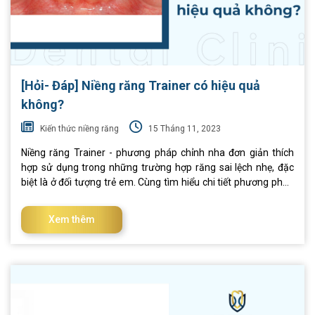
[Hỏi- Đáp] Niềng răng Trainer có hiệu quả
không?
Kiến thức niềng răng
15 Tháng 11, 2023
Niềng răng Trainer - phương pháp chỉnh nha đơn giản thích
hợp sử dụng trong những trường hợp răng sai lệch nhẹ, đặc
biệt là ở đối tượng trẻ em. Cùng tìm hiểu chi tiết phương pháp
niềng răng Trainer là gì, phân loại và gợi ý địa chỉ niềng răng uy
tín trong bài viết dưới đây. I. Niềng răng Trainer là gì? Niềng
Xem thêm
răng Trainer là một phương pháp niềng răng sử dụng hàm
được làm bằng nhựa silicon trong suốt, có hình dạng vòng
cung parabol ôm theo cung hàm răng. Phương pháp này được
dùng để nắn chỉnh răng mọc không đúng ở mức độ nhẹ. Đây là
phương pháp rất thích hợp để sử dụng cho trẻ em trong giai
đoạn mọc răng sữa hoặc răng vĩnh viễn. Tuy nhiên, niềng răng
Trainer không phải là phương pháp niềng răng chính thức mà