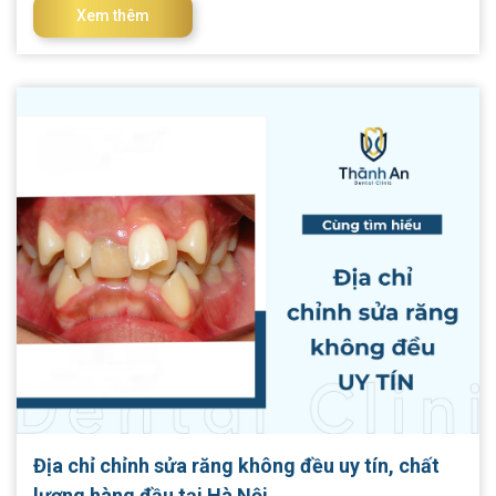
bài viết bên dưới nhé! I. Đặt lưỡi đúng cách là như thế nào? Đặt
Xem thêm
lưỡi đúng cách là một trong những việc quan trọng nhất khi
tập Mewing. Theo đó, bạn cần đặt lưỡi dàn trải lên vòm hàm
trên. Làm sao đó để bề mặt của lưỡi được tiếp xúc tối đa với
vòm hàm trên, tức là từ đầu lưỡi, thân (lưng) lưỡi đến gốc lưỡi
đều áp sát lên vòm miệng. Ngoài ra, cách đặt lưỡi đúng cách
nữa là đầu lưỡi không được chạm vào răng cửa mà phải cách
răng cửa một khoảng tối thiểu 1cm. Nếu không, lưỡi sẽ vô tình
đẩy răng cử
Địa chỉ chỉnh sửa răng không đều uy tín, chất
lượng hàng đầu tại Hà Nội