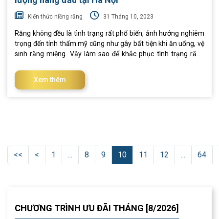
Kiến thức niềng răng
31 Tháng 10, 2023
Răng không đều là tình trạng rất phổ biến, ảnh hưởng nghiêm
trọng đến tính thẩm mỹ cũng như gây bất tiện khi ăn uống, vệ
sinh răng miệng. Vậy làm sao để khắc phục tình trạng răng
mọc không đều? Câu trả lời sẽ có trong nội dung bài viết bên
dưới. I. Tìm hiểu tình trạng mọc răng không đều Trước khi đi
Xem thêm
tìm các phương pháp chỉnh sửa răng không đều, chúng ta
cùng tìm hiểu răng không đều là gì và vì sao răng mọc không
đều. 1.1. Răng mọc không đều là gì? Răng không đều là hiện
tượng hàm răng khấp khểnh với các răng mọc chen chúc, lộn
xộn, lệch lạc. Điều này không chỉ khiến bạn mất tự tin khi giao
tiếp, cười nói mà còn ảnh
<<
<
1
...
8
9
10
11
12
...
64
CHƯƠNG TRÌNH ƯU ĐÃI THÁNG [8/2026]