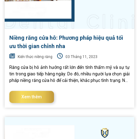
Niềng răng cửa hô: Phương pháp hiệu quả tối
ưu thời gian chỉnh nha
Kiến thức niềng răng
03 Tháng 11, 2023
Răng cửa bị hô ảnh hưởng rất lớn đến tính thẩm mỹ và sự tự
tin trong giao tiếp hàng ngày. Do đó, nhiều người lựa chọn giải
pháp niềng răng cửa hô để cải thiện, khắc phục tình trạng. Nếu
bạn cũng đang có ý định này, đừng bỏ qua những chia sẻ bên
dưới. I. Như thế nào là răng cửa hô? Trước khi đi tìm phương
Xem thêm
pháp niềng răng cửa hô hiệu quả nhất, chúng ta cùng tìm hiểu
răng cửa hô là gì. Theo đó, đây là tình trạng răng cửa hàm trên
mọc chìa ra ngoài, khó có thể ngậm (khép) kín miệng. Ngoài
ra, trong một số trường hợp, răng cửa mọc đúng vị trí nhưng
khuôn hàm phát triển quá mức cũng gây hô. Răng cửa bị hô
ảnh hưởng nghiêm trọng đến tính thẩm mỹ. Cùng với đó là các