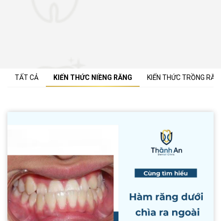
TẤT CẢ
KIẾN THỨC NIỀNG RĂNG
KIẾN THỨC TRỒNG RĂN