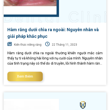
Hàm răng dưới chìa ra ngoài: Nguyên nhân và
giải pháp khắc phục
Kiến thức niềng răng
22 Tháng 11, 2023
Hàm răng dưới chìa ra ngoài thường khiến người mắc cảm
thấy tự ti và không hài lòng với nụ cười của mình. Nguyên nhân
của tình trạng này có thể do di truyền, lỗi hình thành hàm răng,
hoặc thói quen sử dụng lực cắn không cân đối. Tham khảo
những chia sẻ dưới đây của chúng tôi để có giải pháp khắc
Xem thêm
phục vấn đề hàm dưới chìa ra ngoài hiệu quả nhất! I. Hàm răng
dưới chìa ra ngoài là gì? Hàm răng dưới chìa ra ngoài, hay còn
được gọi là “móm”, "răng vâu hàm dưới" hay “khớp cắn
ngược”. Đây là tình trạng khi các răng dưới trong hàm của bạn
chịu áp lực mạnh từ các răng trên, dẫn đến việc chúng "nhô"
hoặc "chìa ra" phía trước so với các răng còn lại. Điều này tạo
ra sự ch