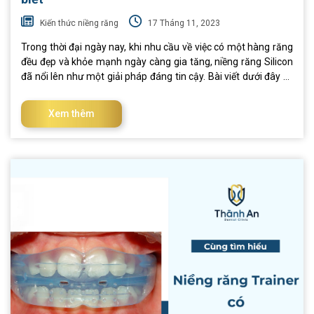
Kiến thức niềng răng
17 Tháng 11, 2023
Trong thời đại ngày nay, khi nhu cầu về việc có một hàng răng
đều đẹp và khỏe mạnh ngày càng gia tăng, niềng răng Silicon
đã nổi lên như một giải pháp đáng tin cậy. Bài viết dưới đây sẽ
giúp bạn khám phá sâu hơn về phương pháp chỉnh nha này
cũng như cung cấp các kiến thức cần thiết trong quá trình
Xem thêm
thực hiện. I. Niềng răng silicon là gì? Niềng răng silicon hay còn
được biết đến với tên gọi khác là niềng răng trainer. Phương
pháp chỉnh nha này mang đến một hướng tiếp cận mới và
sáng tạo trong việc điều trị răng cho trẻ. Đặc điểm độc đáo của
niềng răng silicon là sự sử dụng silicon, một vật liệu không
nhiệt, linh hoạt, và có độ đàn hồi cao, thường được làm từ
silicon dẻo