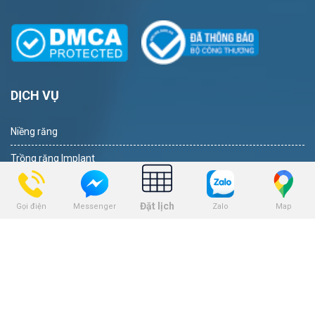
DỊCH VỤ
Niềng răng
Trồng răng Implant
Dịch vụ nhổ răng
Đặt lịch
Gọi điện
Zalo
Map
Messenger
Dịch vụ bọc răng sứ
Dịch vụ tẩy trắng răng
Dịch vụ trám răng
THEO DÕI