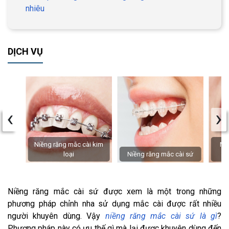
nhiêu
DỊCH VỤ
‹
›
Niềng răng mắc cài kim
Niề
loại
Niềng răng mắc cài sứ
Niềng răng mắc cài sứ được xem là một trong những
phương pháp chỉnh nha sử dụng mắc cài được rất nhiều
người khuyên dùng. Vậy
niềng răng mắc cài sứ là gì
?
Phương pháp này có ưu thế gì mà lại được khuyên dùng đến