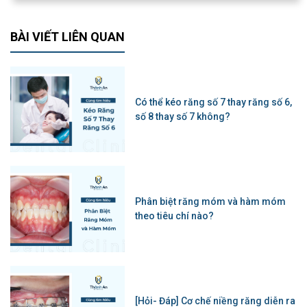
BÀI VIẾT LIÊN QUAN
Có thể kéo răng số 7 thay răng số 6,
số 8 thay số 7 không?
Phân biệt răng móm và hàm móm
theo tiêu chí nào?
[Hỏi- Đáp] Cơ chế niềng răng diễn ra