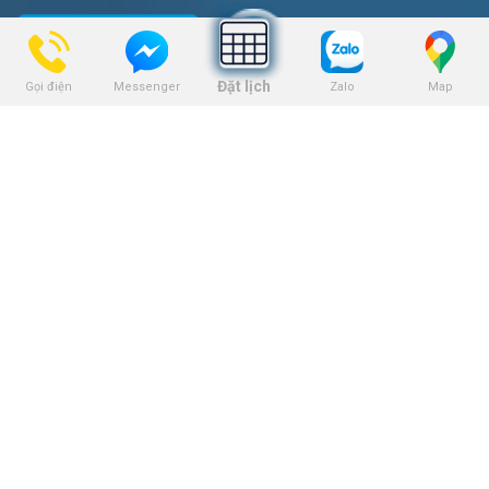
Đặt lịch
Gọi điện
Zalo
Map
Messenger
DỊCH VỤ
Niềng răng
Trồng răng Implant
Dịch vụ nhổ răng
Dịch vụ bọc răng sứ
Dịch vụ tẩy trắng răng
Dịch vụ trám răng
THEO DÕI