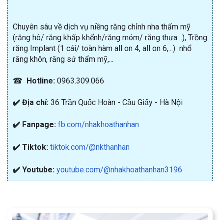
Chuyên sâu về dịch vụ niềng răng chỉnh nha thẩm mỹ
(răng hô/ răng khấp khểnh/răng móm/ răng thưa…), Trồng
răng Implant (1 cái/ toàn hàm all on 4, all on 6,...) nhổ
răng khôn, răng sứ thẩm mỹ,...
☎
Hotline:
0963.309.066
✔️ Địa chỉ:
36 Trần Quốc Hoàn - Cầu Giấy - Hà Nội
✔️ Fanpage:
fb.com/nhakhoathanhan
✔️ Tiktok:
tiktok.com/@nkthanhan
✔️ Youtube:
youtube.com/@nhakhoathanhan3196