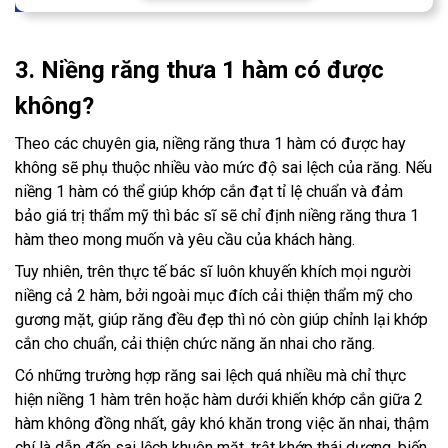
3. Niềng răng thưa 1 hàm có được
không?
Theo các chuyên gia, niềng răng thưa 1 hàm có được hay
không sẽ phụ thuộc nhiều vào mức độ sai lệch của răng. Nếu
niềng 1 hàm có thể giúp khớp cắn đạt tỉ lệ chuẩn và đảm
bảo giá trị thẩm mỹ thì bác sĩ sẽ chỉ định niềng răng thưa 1
hàm theo mong muốn và yêu cầu của khách hàng.
Tuy nhiên, trên thực tế bác sĩ luôn khuyến khích mọi người
niềng cả 2 hàm, bởi ngoài mục đích cải thiện thẩm mỹ cho
gương mặt, giúp răng đều đẹp thì nó còn giúp chỉnh lại khớp
cắn cho chuẩn, cải thiện chức năng ăn nhai cho răng.
Có những trường hợp răng sai lệch quá nhiều mà chỉ thực
hiện niềng 1 hàm trên hoặc hàm dưới khiến khớp cắn giữa 2
hàm không đồng nhất, gây khó khăn trong việc ăn nhai, thậm
chí là dẫn đến sai lệch khuôn mặt, trật khớp thái dương, biến