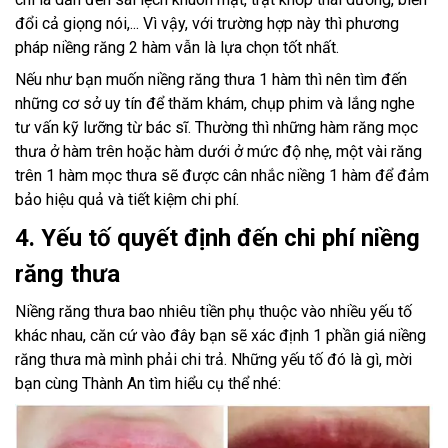
đổi cả giọng nói,... Vì vậy, với trường hợp này thì phương
pháp niềng răng 2 hàm vẫn là lựa chọn tốt nhất.
Nếu như bạn muốn niềng răng thưa 1 hàm thì nên tìm đến
những cơ sở uy tín để thăm khám, chụp phim và lắng nghe
tư vấn kỹ lưỡng từ bác sĩ. Thường thì những hàm răng mọc
thưa ở hàm trên hoặc hàm dưới ở mức độ nhẹ, một vài răng
trên 1 hàm mọc thưa sẽ được cân nhắc niềng 1 hàm để đảm
bảo hiệu quả và tiết kiệm chi phí.
4. Yếu tố quyết định đến chi phí niềng
răng thưa
Niềng răng thưa bao nhiêu tiền phụ thuộc vào nhiều yếu tố
khác nhau, căn cứ vào đây bạn sẽ xác định 1 phần giá niềng
răng thưa mà mình phải chi trả. Những yếu tố đó là gì, mời
bạn cùng Thành An tìm hiểu cụ thể nhé: