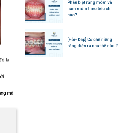
Phân biệt răng móm và
hàm móm theo tiêu chí
nào?
[Hỏi- Đáp] Cơ chế niềng
răng diễn ra như thế nào ?
đó là
ới
uang mà