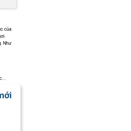
úc của
ơi.
g. Như
c….
mới