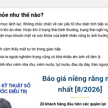
khỏe như thế nào?
 mọc lệch lạc. Không chắc chắn về các yếu tố như diện tích tiếp x
m khi ăn nhai. Hoặc khi ở trạng thái bình thường, trạng thái nghỉ ng
 diện mạo khuôn mặt và sức khỏe của bệnh nhân cũng bị ảnh hưởn
 cảm thấy mất tự tin trong giao tiếp.
ìa ra ngoài nghiêm trọng cũng có khá nhiều ám ảnh về tâm lý.
ình như viêm nha chu, viêm nướu, tụt nướu, đau dạ dày, trào ngượ
Báo giá niềng răng 
nhất [
8
/
2026
]
20 khách hàng đầu tiên các quyền lợi: