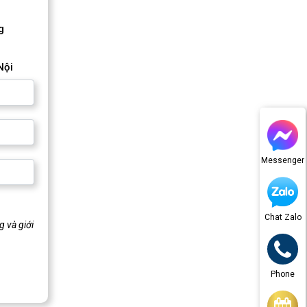
g
Nội
Messenger
Chat Zalo
 và giới
Phone