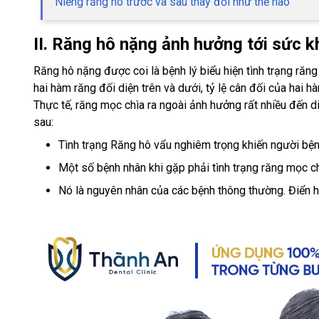
Niềng răng hô trước và sau thay đổi như thế nào
II. Răng hô nặng ảnh hưởng tới sức 
Răng hô nặng được coi là bệnh lý biểu hiện tình trạng răng
hai hàm răng đối diện trên và dưới, tỷ lệ cân đối của hai hà
Thực tế, răng mọc chìa ra ngoài ảnh hưởng rất nhiều đến
sau:
Tình trạng Răng hô vẩu nghiêm trọng khiến người bệnh
Một số bệnh nhân khi gặp phải tình trạng răng mọc ch
Nó là nguyên nhân của các bệnh thông thường. Điển h