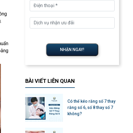
hông
.
chuẩn
NHẬN NGAY!
bằng
BÀI VIẾT LIÊN QUAN
Có thể kéo răng số 7 thay
răng số 6, số 8 thay số 7
không?