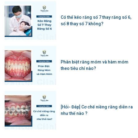
Có thể kéo răng số 7 thay răng số 6,
số 8 thay số 7 không?
Phân biệt răng móm và hàm móm
theo tiêu chí nào?
[Hỏi- Đáp] Cơ chế niềng răng diễn ra
như thế nào ?