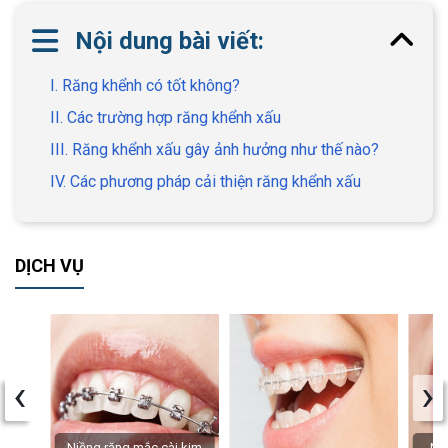
Nội dung bài viết:
I. Răng khểnh có tốt không?
II. Các trường hợp răng khểnh xấu
III. Răng khểnh xấu gây ảnh hưởng như thế nào?
IV. Các phương pháp cải thiện răng khểnh xấu
DỊCH VỤ
‹
›
Niềng răng mắc cài kim
Niề