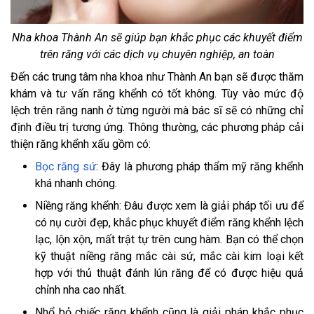
Nha khoa Thành An sẽ giúp bạn khắc phục các khuyết điểm
trên răng với các dịch vụ chuyên nghiệp, an toàn
Đến các trung tâm nha khoa như Thành An bạn sẽ được thăm
khám và tư vấn răng khểnh có tốt không. Tùy vào mức độ
lệch trên răng nanh ở từng người mà bác sĩ sẽ có những chỉ
định điều trị tương ứng. Thông thường, các phương pháp cải
thiện răng khểnh xấu gồm có:
Bọc răng sứ
: Đây là phương pháp thẩm mỹ răng khểnh
khá nhanh chóng.
Niềng răng khểnh: Đâu được xem là giải pháp tối ưu để
có nụ cười đẹp, khắc phục khuyết điểm răng khểnh lệch
lạc, lộn xộn, mất trật tự trên cung hàm. Bạn có thể chọn
kỹ thuật niềng răng mắc cài sứ, mắc cài kim loại kết
hợp với thủ thuật đánh lún răng để có được hiệu quả
chỉnh nha cao nhất.
Nhổ bỏ chiếc răng khểnh cũng là giải pháp khắc phục