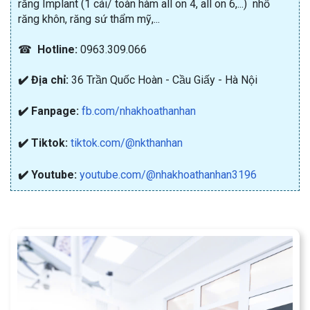
răng Implant (1 cái/ toàn hàm all on 4, all on 6,...) nhổ
răng khôn, răng sứ thẩm mỹ,...
☎
Hotline:
0963.309.066
✔️ Địa chỉ:
36 Trần Quốc Hoàn - Cầu Giấy - Hà Nội
✔️ Fanpage:
fb.com/nhakhoathanhan
✔️ Tiktok:
tiktok.com/@nkthanhan
✔️ Youtube:
youtube.com/@nhakhoathanhan3196