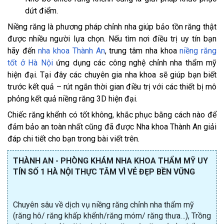
dứt điểm.
Niềng răng là phương pháp chỉnh nha giúp bảo tồn răng thật
được nhiều người lựa chọn. Nếu tìm nơi điều trị uy tín bạn
hãy đến
nha khoa Thành An
, trung tâm nha khoa
niềng răng
tốt ở Hà Nội
ứng dụng các công nghệ chỉnh nha thẩm mỹ
hiện đại. Tại đây các chuyên gia nha khoa sẽ giúp bạn biết
trước kết quả – rút ngắn thời gian điều trị với các thiết bị mô
phỏng kết quả niềng răng 3D hiện đại.
Chiếc răng khểnh có tốt không, khắc phục bằng cách nào để
đảm bảo an toàn nhất cũng đã được Nha khoa Thành An giải
đáp chi tiết cho bạn trong bài viết trên.
THÀNH AN - PHÒNG KHÁM NHA KHOA THẨM MỸ UY
TÍN SỐ 1 HÀ NỘI THỰC TÂM VÌ VẺ ĐẸP BỀN VỮNG
Chuyên sâu về dịch vụ niềng răng chỉnh nha thẩm mỹ
(răng hô/ răng khấp khểnh/răng móm/ răng thưa…), Trồng