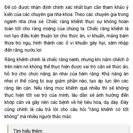
Để có được nhận định chính xác nhất bạn cần tham khảo ý
kiến của các chuyên gia nha khoa. Theo các chuyên gia trong
ngành nha chia sẻ: Chiếc răng khểnh thực sự không hoàn
toàn tốt cho răng miệng của chúng ta. Chiếc răng khểnh là
nơi tạo điều kiện thuận lợi cho thức ăn, vi khuẩn, mảng bám
thừa trú ngụ, hình thành các ổ vi khuẩn gây hại, xâm nhập
đến răng, nướu lợi.
Răng khểnh chính là chiếc răng nanh, nhưng khi nằm chếch ở
trên nàm nó không thể thực hiện được vai trò cắn xé thức ăn,
hỗ trợ cho chức năng ăn nhai của hàm răng. Khả năng ăn
nhai vì thế cũng bị suy giảm phần nào, tạo áp lực lên các
răng lân cận. Nếu răng mọc khểnh quá nhiều thì sẽ không
thực hiện tốt vai trò của mình, lâu dần sẽ ảnh hưởng đến
khớp cắn và gây nên các bệnh về hệ tiêu hóa, dạ dày. Đây
cũng chính là câu trả lời cho câu hỏi “răng khểnh có tốt
không” mà nhiều người thắc mắc.
Tìm hiểu thêm: