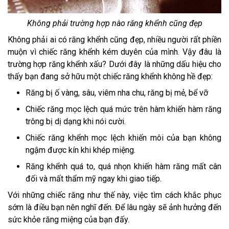
Không phải trường hợp nào răng khểnh cũng đẹp
Không phải ai có răng khểnh cũng đẹp, nhiều người rất phiền
muộn vì chiếc răng khểnh kém duyên của mình. Vậy đâu là
trường hợp răng khểnh xấu? Dưới đây là những dấu hiệu cho
thấy bạn đang sở hữu một chiếc răng khểnh không hề đẹp:
Răng bị ố vàng, sâu, viêm nha chu, răng bị mẻ, bể vỡ
Chiếc răng mọc lệch quá mức trên hàm khiến hàm răng
trông bị dị dạng khi nói cười.
Chiếc răng khểnh mọc lệch khiến môi của bạn không
ngậm được kín khi khép miệng.
Răng khểnh quá to, quá nhọn khiến hàm răng mất cân
đối và mất thẩm mỹ ngay khi giao tiếp.
Với những chiếc răng như thế này, việc tìm cách khắc phục
sớm là điều bạn nên nghĩ đến. Để lâu ngày sẽ ảnh hưởng đến
sức khỏe răng miệng của bạn đấy.