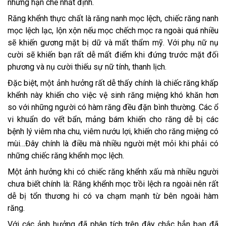
những hạn chế nhất định.
Răng khểnh thực chất là răng nanh mọc lệch, chiếc răng nanh
mọc lệch lạc, lộn xộn nếu mọc chếch mọc ra ngoài quá nhiều
sẽ khiến gương mặt bị dữ và mất thẩm mỹ. Với phụ nữ nụ
cười sẽ khiến bạn rất dễ mất điểm khi đứng trước mặt đối
phương và nụ cười thiếu sự nữ tính, thanh lịch.
Đặc biệt, một ảnh hưởng rất dễ thấy chính là chiếc răng khấp
khểnh này khiến cho việc vệ sinh răng miệng khó khăn hơn
so với những người có hàm răng đều đặn bình thường. Các ổ
vi khuẩn do vết bẩn, mảng bám khiến cho răng dễ bị các
bệnh lý viêm nha chu, viêm nướu lợi, khiến cho răng miệng có
mùi…Đây chính là điều mà nhiều người mệt mỏi khi phải có
những chiếc răng khểnh mọc lệch.
Một ảnh hưởng khi có chiếc răng khểnh xấu mà nhiều người
chưa biết chính là: Răng khểnh mọc trồi lệch ra ngoài nên rất
dễ bị tổn thương hi có va chạm mạnh từ bên ngoài hàm
răng.
Với các ảnh hưởng đã phân tích trên đây chắc hẳn bạn đã