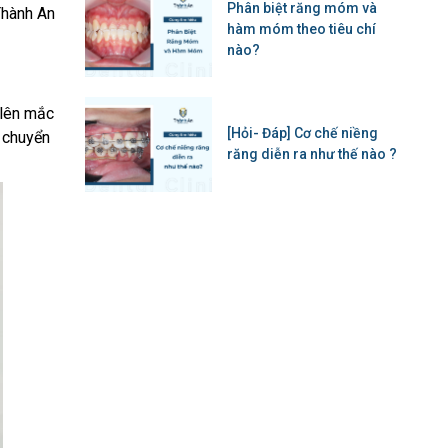
Phân biệt răng móm và
Thành An
hàm móm theo tiêu chí
nào?
 lên mắc
[Hỏi- Đáp] Cơ chế niềng
 chuyển
răng diễn ra như thế nào ?