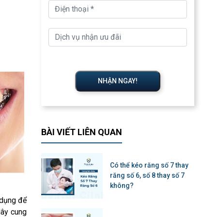
NHẬN NGAY!
BÀI VIẾT LIÊN QUAN
Có thể kéo răng số 7 thay
răng số 6, số 8 thay số 7
không?
 dụng để
dây cung