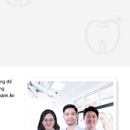
ụng để
ung
hành An