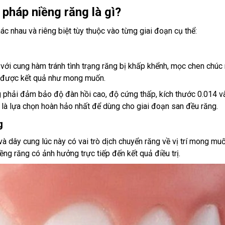
 pháp niềng răng là gì?
c nhau và riêng biệt tùy thuộc vào từng giai đoạn cụ thể:
 với cung hàm tránh tình trạng răng bị khấp khểnh, mọc chen chúc 
ạt được kết quả như mong muốn.
 phải đảm bảo độ đàn hồi cao, độ cứng thấp, kích thước 0.014 và
 là lựa chọn hoàn hảo nhất để dùng cho giai đoạn san đều răng.
g
 và dây cung lúc này có vai trò dịch chuyển răng về vị trí mong mu
ng răng có ảnh hưởng trực tiếp đến kết quả điều trị.