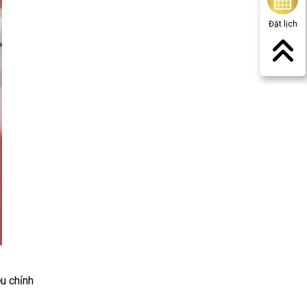
Đặt lịch
ều chỉnh
.