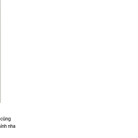
g cũng
hỉnh nha