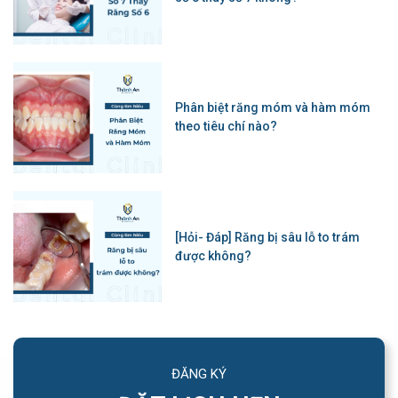
Phân biệt răng móm và hàm móm
theo tiêu chí nào?
[Hỏi- Đáp] Răng bị sâu lỗ to trám
được không?
ĐĂNG KÝ