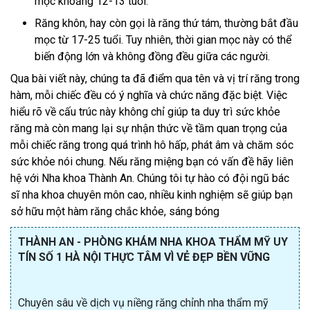
mọc khoảng 12-13 tuổi.
Răng khôn, hay còn gọi là răng thứ tám, thường bắt đầu
mọc từ 17-25 tuổi. Tuy nhiên, thời gian mọc này có thể
biến động lớn và không đồng đều giữa các người.
Qua bài viết này, chúng ta đã điểm qua tên và vị trí răng trong
hàm, mỗi chiếc đều có ý nghĩa và chức năng đặc biệt. Việc
hiểu rõ về cấu trúc này không chỉ giúp ta duy trì sức khỏe
răng mà còn mang lại sự nhận thức về tầm quan trọng của
mỗi chiếc răng trong quá trình hô hấp, phát âm và chăm sóc
sức khỏe nói chung. Nếu răng miệng bạn có vấn đề hãy liên
hệ với Nha khoa Thành An. Chúng tôi tự hào có đội ngũ bác
sĩ nha khoa chuyên môn cao, nhiều kinh nghiệm sẽ giúp bạn
sở hữu một hàm răng chắc khỏe, sáng bóng
THÀNH AN - PHÒNG KHÁM NHA KHOA THẨM MỸ UY
TÍN SỐ 1 HÀ NỘI THỰC TÂM VÌ VẺ ĐẸP BỀN VỮNG
Chuyên sâu về dịch vụ niềng răng chỉnh nha thẩm mỹ