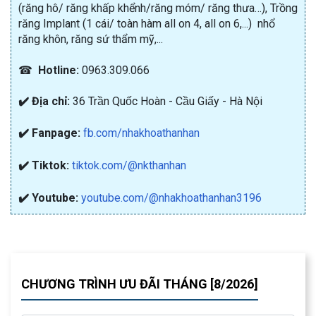
(răng hô/ răng khấp khểnh/răng móm/ răng thưa…), Trồng
răng Implant (1 cái/ toàn hàm all on 4, all on 6,...) nhổ
răng khôn, răng sứ thẩm mỹ,...
☎
Hotline:
0963.309.066
✔️ Địa chỉ:
36 Trần Quốc Hoàn - Cầu Giấy - Hà Nội
✔️ Fanpage:
fb.com/nhakhoathanhan
✔️ Tiktok:
tiktok.com/@nkthanhan
✔️ Youtube:
youtube.com/@nhakhoathanhan3196
CHƯƠNG TRÌNH ƯU ĐÃI THÁNG [8/2026]