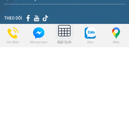
THEO DÕI
BẢNG GIÁ
Đặt lịch
Gọi điện
Zalo
Map
Messenger
Bảng giá niềng răng
Bảng giá trồng răng implant
Bảng giá nhổ răng khôn
Bảng giá tẩy trắng răng
Bảng giá trám răng
Bảng giá nha khoa trẻ em
KẾT NỐI VỚI CHÚNG TÔI