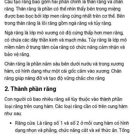
Cấu tạo răng bao gồm hai phần chính là thân răng và chân
răng. Thân răng là phần có thể nhìn thấy bên trong miệng
được bao bọc bởi lớp men răng cứng nhất trên cơ thể. Bên
trong thân răng là lõi răng gồm ngà răng và tủy răng.
Ngà răng là lớp mô xương có độ cứng thấp hơn men răng,
có chứa các dây thần kinh và mạch máu. Tủy răng là lớp mô
mềm nằm ở trung tâm của răng có chức năng cảm nhận và
bảo vệ răng.
Chân răng là phần nằm sâu bên dưới nướu và trong xương
hàm, có hình dạng như một cái gốc cắm vào xương. Chân
răng giúp nâng đỡ và tạo độ vững chắc cho răng
2. Thành phần răng
Con người có bao nhiêu răng sẽ tùy thuộc vào thành phần
loại răng trên cung hàm. Các loại răng cần có trên cung hàm
như sau:
Răng cửa: Là răng số 1 và số 2 ở mỗi cung hàm có hình
dạng nhọn và phẳng, chức năng cắt và xé thức ăn. Tổng