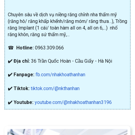
Chuyên sâu về dịch vụ niềng răng chỉnh nha thẩm mỹ
(răng hô/ răng khấp khểnh/răng móm/ răng thưa…), Trồng
răng Implant (1 cái/ toàn hàm all on 4, all on 6,...) nhổ
răng khôn, răng sứ thẩm mỹ,...
☎
Hotline:
0963.309.066
✔️ Địa chỉ:
36 Trần Quốc Hoàn - Cầu Giấy - Hà Nội
✔️ Fanpage:
fb.com/nhakhoathanhan
✔️ Tiktok:
tiktok.com/@nkthanhan
✔️ Youtube:
youtube.com/@nhakhoathanhan3196