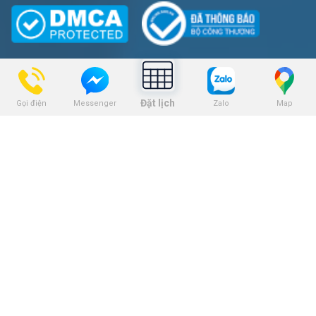
DỊCH VỤ
Đặt lịch
Gọi điện
Zalo
Map
Messenger
Niềng răng
Trồng răng Implant
Dịch vụ nhổ răng
Dịch vụ bọc răng sứ
Dịch vụ tẩy trắng răng
Dịch vụ trám răng
THEO DÕI