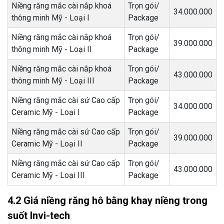
Niềng răng mắc cài nắp khoá
Trọn gói/
34.000.000
thông minh Mỹ - Loại I
Package
Niềng răng mắc cài nắp khoá
Trọn gói/
39.000.000
thông minh Mỹ - Loại II
Package
Niềng răng mắc cài nắp khoá
Trọn gói/
43.000.000
thông minh Mỹ - Loại III
Package
Niềng răng mắc cài sứ Cao cấp
Trọn gói/
34.000.000
Ceramic Mỹ - Loại I
Package
Niềng răng mắc cài sứ Cao cấp
Trọn gói/
39.000.000
Ceramic Mỹ - Loại II
Package
Niềng răng mắc cài sứ Cao cấp
Trọn gói/
43.000.000
Ceramic Mỹ - Loại III
Package
4.2 Giá niềng răng hô bằng khay niềng trong
suốt Invi-tech