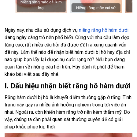
Niềng răng mắc cài kim
Niề
loại
Niềng răng mắc cài sứ
Ngày nay, nhu cầu sử dụng dịch vụ
niềng răng hô hàm dưới
đang ngày càng trở nên phổ biến. Cùng với nhu cầu làm đẹp
tăng cao, rất nhiều câu hỏi đã được đặt ra xung quanh vấn
đề này. Làm thế nào để nhận biết hàm dưới bị hô hay địa chỉ
nào giúp bạn lấy lại được nụ cười rạng rỡ? Nếu bạn đang
quan tâm về những câu hỏi trên. Hãy dành ít phút để tham
khảo bài viết sau đây nhé.
I. Dấu hiệu nhận biết răng hô hàm dưới
Răng hàm dưới bị hô là khuyết điểm thường gặp ở răng. Tình
trạng này gây ra nhiều ảnh hưởng nghiêm trọng tới việc ăn
nhai. Ngoài ra, còn khiến hàm răng trở nên kém thẩm mỹ. Do
vậy, chúng ta cần phải quan sát thường xuyên để có giải
pháp khắc phục kịp thời.