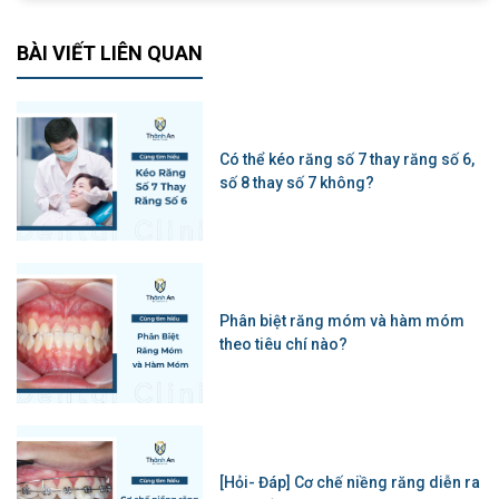
BÀI VIẾT LIÊN QUAN
Có thể kéo răng số 7 thay răng số 6,
số 8 thay số 7 không?
Phân biệt răng móm và hàm móm
theo tiêu chí nào?
[Hỏi- Đáp] Cơ chế niềng răng diễn ra