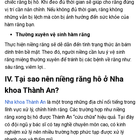
chiếc răng bị hô. Khi đeo đủ thời gian sẽ giúp cho răng đúng
vị trí cần nắn chỉnh. Nếu không đủ thời gian, răng không
những vẫn bị lệch mà còn bị ảnh hưởng đến sức khỏe của
hàm răng bạn.
Thường xuyên vệ sinh hàm răng
Thực hiện niềng răng sẽ dễ dẫn đến tình trạng thức ăn bám
dính trên bề mặt. Theo đó, người niềng cần lưu ý vệ sinh
răng miệng thường xuyên để tránh bị các bệnh về răng như:
sâu răng, viêm lợi…
IV. Tại sao nên niềng răng hô ở Nha
khoa Thành An?
Nha khoa Thành An
là một trong những địa chỉ nổi tiếng trong
lĩnh vực xử lý, chỉnh hình răng. Các trường hợp như niềng
răng xong bị hô được Thành An “cứu chữa” hiệu quả. Tại đây
có đội ngũ y bác sĩ có tay nghề chuyên môn cao, có kinh
nghiệm xử lý nên nhiều trường hợp phức tạp được xử lý
nhanh gọn và thẩm mỹ.