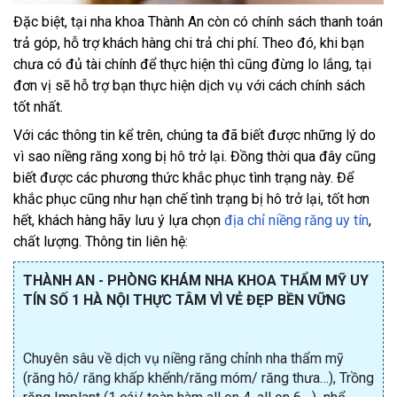
Đặc biệt, tại nha khoa Thành An còn có chính sách thanh toán
trả góp, hỗ trợ khách hàng chi trả chi phí. Theo đó, khi bạn
chưa có đủ tài chính để thực hiện thì cũng đừng lo lắng, tại
đơn vị sẽ hỗ trợ bạn thực hiện dịch vụ với cách chính sách
tốt nhất.
Với các thông tin kể trên, chúng ta đã biết được những lý do
vì sao niềng răng xong bị hô trở lại. Đồng thời qua đây cũng
biết được các phương thức khắc phục tình trạng này. Để
khắc phục cũng như hạn chế tình trạng bị hô trở lại, tốt hơn
hết, khách hàng hãy lưu ý lựa chọn
địa chỉ niềng răng uy tín
,
chất lượng. Thông tin liên hệ:
THÀNH AN - PHÒNG KHÁM NHA KHOA THẨM MỸ UY
TÍN SỐ 1 HÀ NỘI THỰC TÂM VÌ VẺ ĐẸP BỀN VỮNG
Chuyên sâu về dịch vụ niềng răng chỉnh nha thẩm mỹ
(răng hô/ răng khấp khểnh/răng móm/ răng thưa…), Trồng