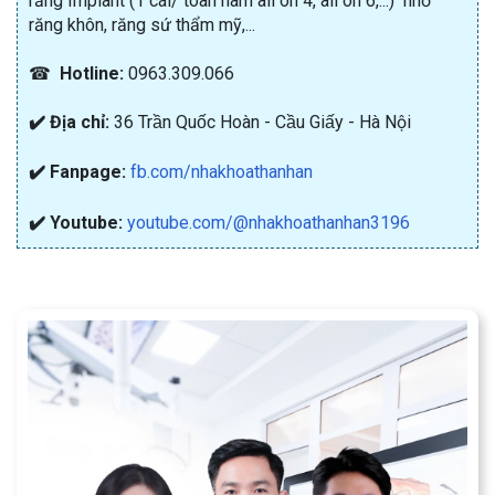
răng Implant (1 cái/ toàn hàm all on 4, all on 6,...) nhổ
răng khôn, răng sứ thẩm mỹ,...
☎
Hotline:
0963.309.066
✔️ Địa chỉ:
36 Trần Quốc Hoàn - Cầu Giấy - Hà Nội
✔️ Fanpage:
fb.com/nhakhoathanhan
✔️ Youtube:
youtube.com/@nhakhoathanhan3196