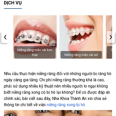
DỊCH VỤ
‹
›
Niềng răng mắc cài kim
Niề
loại
Niềng răng mắc cài sứ
Nhu cầu thực hiện niềng răng đối với những người bị răng hô
ngày càng gia tăng. Chi phí niềng răng thường khá là cao,
phải sử dụng nhiều kỹ thuật nên nhiều người lo ngại không
biết niềng răng xong có bị hô lại không? Để có được đáp án
chính xác, bài viết sau đây, Nha Khoa Thành An xin chia sẻ
thông tin chi tiết về việc
niềng răng xong bị hô