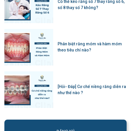
Có thể kéo răng số 7 thay răng số 6,
số 8 thay số 7 không?
Phân biệt răng móm và hàm móm
theo tiêu chí nào?
[Hỏi- Đáp] Cơ chế niềng răng diễn ra
như thế nào ?