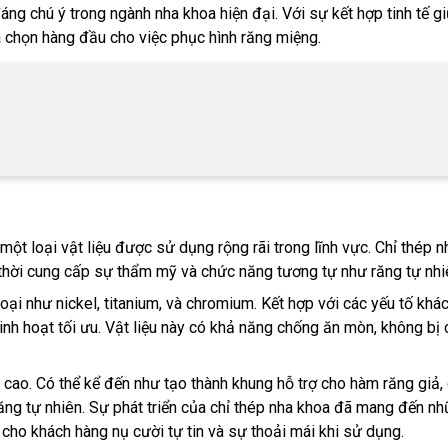
ng chú ý trong ngành nha khoa hiện đại. Với sự kết hợp tinh tế gi
a chọn hàng đầu cho việc phục hình răng miệng.
một loại vật liệu được sử dụng rộng rãi trong lĩnh vực. Chỉ thép 
thời cung cấp sự thẩm mỹ và chức năng tương tự như răng tự nhi
ại như nickel, titanium, và chromium. Kết hợp với các yếu tố khá
nh hoạt tối ưu. Vật liệu này có khả năng chống ăn mòn, không bị
g cao. Có thể kể đến như tạo thành khung hỗ trợ cho hàm răng giả,
răng tự nhiên. Sự phát triển của chỉ thép nha khoa đã mang đến nh
 cho khách hàng nụ cười tự tin và sự thoải mái khi sử dụng.