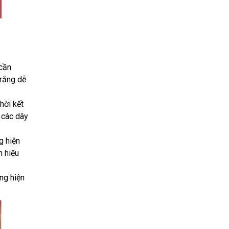
cần
 răng dễ
hời kết
 các dây
g hiện
h hiệu
ng hiện