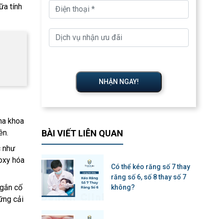
ữa tính
NHẬN NGAY!
nha khoa
ên.
BÀI VIẾT LIÊN QUAN
c như
 oxy hóa
Có thể kéo răng số 7 thay
răng số 6, số 8 thay số 7
 gắn cố
không?
ững cải